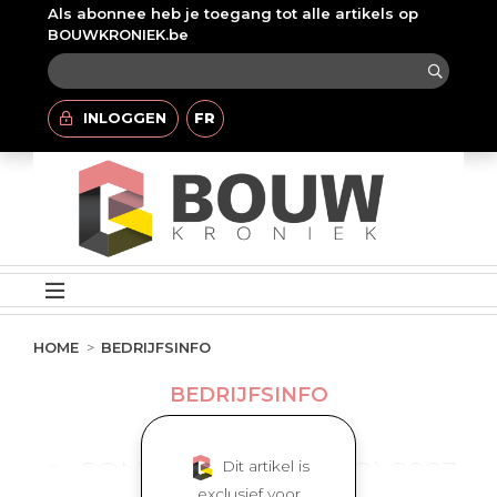
Als abonnee heb je toegang tot alle artikels op
BOUWKRONIEK.be
INLOGGEN
FR
HOME
BEDRIJFSINFO
BEDRIJFSINFO
CONCORDAAT (WCO) 2023
Dit artikel is
exclusief voor