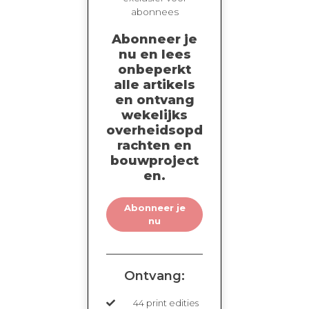
abonnees
Deze lijsten worden
Abonneer je
samengesteld door Trends
nu en lees
onbeperkt
Business Information.
alle artikels
Onderstaand een overzicht van de
en ontvang
afgesloten concordaten door
wekelijks
bedrijven actief in de
overheidsopd
bouwnijverheid. De publicaties
rachten en
bouwproject
worden wekelijks aangevuld.
en.
Abonneer je
nu
Ontvang:
44 print edities