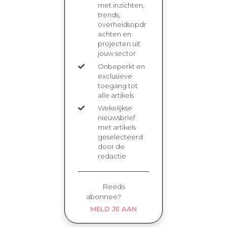
met inzichten,
trends,
overheidsopdr
achten en
projecten uit
jouw sector
Onbeperkt en
exclusieve
toegang tot
alle artikels
Wekelijkse
nieuwsbrief
met artikels
geselecteerd
door de
redactie
Reeds
abonnee?
MELD JE AAN