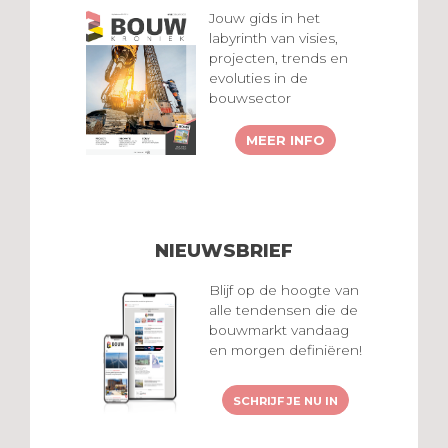
Jouw gids in het
labyrinth van visies,
projecten, trends en
evoluties in de
bouwsector
MEER INFO
NIEUWSBRIEF
Blijf op de hoogte van
alle tendensen die de
bouwmarkt vandaag
en morgen definiëren!
SCHRIJF JE NU IN