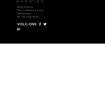
Burg. Etienne
Demunterlaan 3 bus 6
1090 Brussel
Tel.: +32 2 420 68 60
VOLG ONS