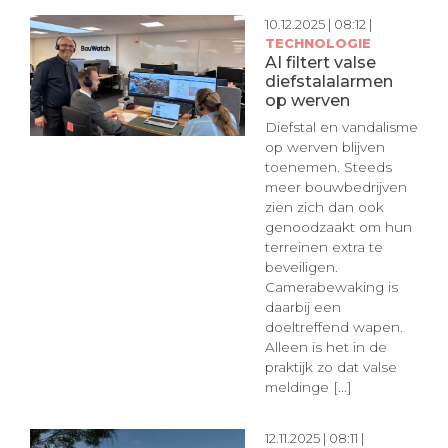
10.12.2025 | 08:12 |
TECHNOLOGIE
AI filtert valse
diefstalalarmen
op werven
Diefstal en vandalisme
op werven blijven
toenemen. Steeds
meer bouwbedrijven
zien zich dan ook
genoodzaakt om hun
terreinen extra te
beveiligen.
Camerabewaking is
daarbij een
doeltreffend wapen.
Alleen is het in de
praktijk zo dat valse
meldinge [...]
12.11.2025 | 08:11 |