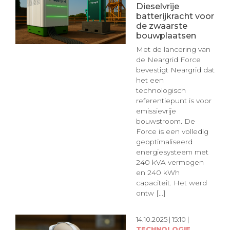
Dieselvrije
batterijkracht voor
de zwaarste
bouwplaatsen
Met de lancering van
de Neargrid Force
bevestigt Neargrid dat
het een
technologisch
referentiepunt is voor
emissievrije
bouwstroom. De
Force is een volledig
geoptimaliseerd
energiesysteem met
240 kVA vermogen
en 240 kWh
capaciteit. Het werd
ontw [...]
14.10.2025 | 15:10 |
TECHNOLOGIE