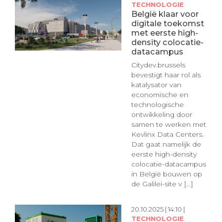
TECHNOLOGIE
België klaar voor
digitale toekomst
met eerste high-
density colocatie-
datacampus
Citydev.brussels
bevestigt haar rol als
katalysator van
economische en
technologische
ontwikkeling door
samen te werken met
Kevlinx Data Centers.
Dat gaat namelijk de
eerste high-density
colocatie-datacampus
in België bouwen op
de Galilei-site v [...]
20.10.2025 | 14:10 |
TECHNOLOGIE