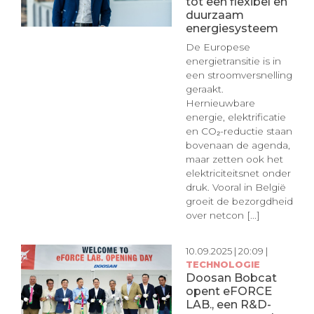
tot een flexibel en
duurzaam
energiesysteem
De Europese
energietransitie is in
een stroomversnelling
geraakt.
Hernieuwbare
energie, elektrificatie
en CO₂-reductie staan
bovenaan de agenda,
maar zetten ook het
elektriciteitsnet onder
druk. Vooral in België
groeit de bezorgdheid
over netcon [...]
10.09.2025 | 20:09 |
TECHNOLOGIE
Doosan Bobcat
opent eFORCE
LAB., een R&D-