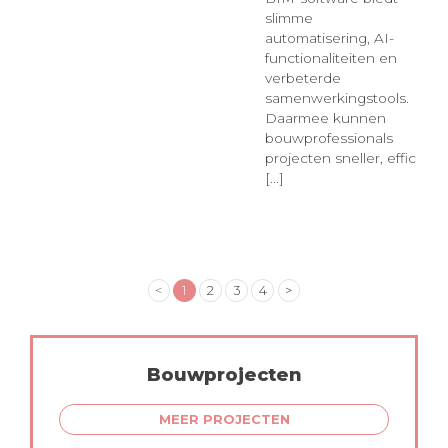
slimme
automatisering, AI-
functionaliteiten en
verbeterde
samenwerkingstools.
Daarmee kunnen
bouwprofessionals
projecten sneller, effic
[...]
<
1
2
3
4
>
Bouwprojecten
MEER PROJECTEN