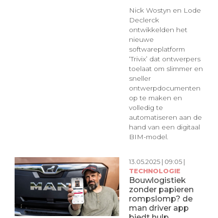
Nick Wostyn en Lode
Declerck
ontwikkelden het
nieuwe
softwareplatform
‘Trivix’ dat ontwerpers
toelaat om slimmer en
sneller
ontwerpdocumenten
op te maken en
volledig te
automatiseren aan de
hand van een digitaal
BIM-model.
13.05.2025 | 09:05 |
TECHNOLOGIE
Bouwlogistiek
zonder papieren
rompslomp? de
man driver app
biedt hulp