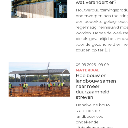
wat verandert er?
Houtverduurzamingsproduc
onderworpen aan toelatin
een beperkte geldigheidsd
regelmatig hernieuwd mo
worden. Bepaalde werkzam
die als gevaarlijk bescho
voor de gezondheid en het
zouden op ter [...]
09.09.2025 | 09:09 |
MATERIAAL
Hoe bouw en
landbouw samen
naar meer
duurzaamheid
streven
Behalve de bouw
staat ook de
landbouw voor
ongekende
uitdagingen op het