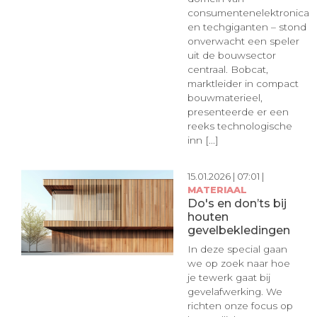
consumentenelektronica
en techgiganten – stond
onverwacht een speler
uit de bouwsector
centraal. Bobcat,
marktleider in compact
bouwmaterieel,
presenteerde er een
reeks technologische
inn [...]
15.01.2026 | 07:01 |
MATERIAAL
Do's en don’ts bij
houten
gevelbekledingen
In deze special gaan
we op zoek naar hoe
je tewerk gaat bij
gevelafwerking. We
richten onze focus op