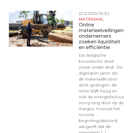
22.12.2025 | 10:12 |
MATERIAAL
Online
materieelveilingen:
ondernemers
zoeken liquiditeit
en efficiëntie
De Belgische
bouwsector staat
zwaar onder druk. De
afgelopen jaren zijn
de materiaalkosten
sterk gestegen, de
rente blijft hoog en
ook de energiefactuur
woog lang door op de
marges. Hoewel het
recente
begrotingsakkoord
aangeeft dat de
energiepri [...]