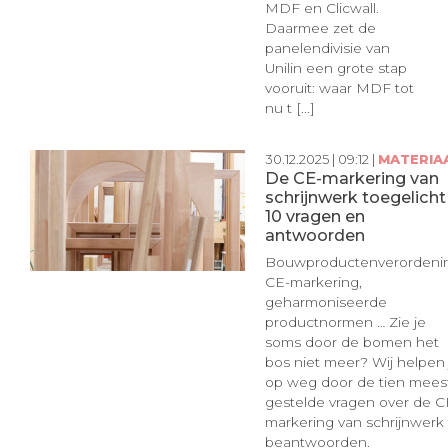
MDF en Clicwall.
Daarmee zet de
panelendivisie van
Unilin een grote stap
vooruit: waar MDF tot
nu t [...]
30.12.2025 | 09:12 |
MATERIA
De CE-markering van
schrijnwerk toegelicht 
10 vragen en
antwoorden
Bouwproductenverordenin
CE-markering,
geharmoniseerde
productnormen … Zie je
soms door de bomen het
bos niet meer? Wij helpen 
op weg door de tien mees
gestelde vragen over de C
markering van schrijnwerk 
beantwoorden.