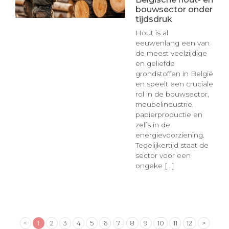
bouwsector onder
tijdsdruk
Hout is al
eeuwenlang een van
de meest veelzijdige
en geliefde
grondstoffen in België
en speelt een cruciale
rol in de bouwsector,
meubelindustrie,
papierproductie en
zelfs in de
energievoorziening.
Tegelijkertijd staat de
sector voor een
ongeke [...]
<
1
2
3
4
5
6
7
8
9
10
11
12
>