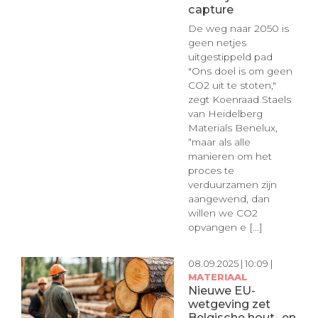
capture
De weg naar 2050 is
geen netjes
uitgestippeld pad
"Ons doel is om geen
CO2 uit te stoten,"
zegt Koenraad Staels
van Heidelberg
Materials Benelux,
“maar als alle
manieren om het
proces te
verduurzamen zijn
aangewend, dan
willen we CO2
opvangen e [...]
08.09.2025 | 10:09 |
MATERIAAL
Nieuwe EU-
wetgeving zet
Belgische hout- en