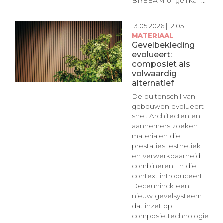
BREEAM of gelijka [...]
13.05.2026 | 12:05 |
MATERIAAL
Gevelbekleding
evolueert:
composiet als
volwaardig
alternatief
De buitenschil van
gebouwen evolueert
snel. Architecten en
aannemers zoeken
materialen die
prestaties, esthetiek
en verwerkbaarheid
combineren. In die
context introduceert
Deceuninck een
nieuw gevelsysteem
dat inzet op
composiettechnologie