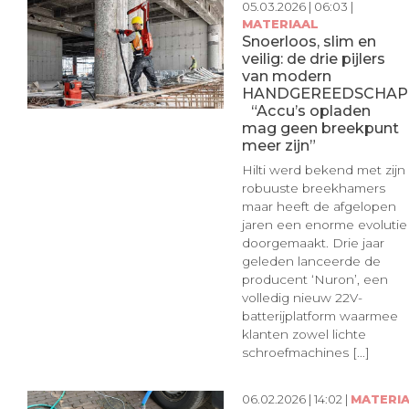
05.03.2026 | 06:03 |
MATERIAAL
Snoerloos, slim en
veilig: de drie pijlers
van modern
HANDGEREEDSCHAP
“Accu’s opladen
mag geen breekpunt
meer zijn”
Hilti werd bekend met zijn
robuuste breekhamers
maar heeft de afgelopen
jaren een enorme evolutie
doorgemaakt. Drie jaar
geleden lanceerde de
producent ‘Nuron’, een
volledig nieuw 22V-
batterijplatform waarmee
klanten zowel lichte
schroefmachines [...]
06.02.2026 | 14:02 |
MATERI