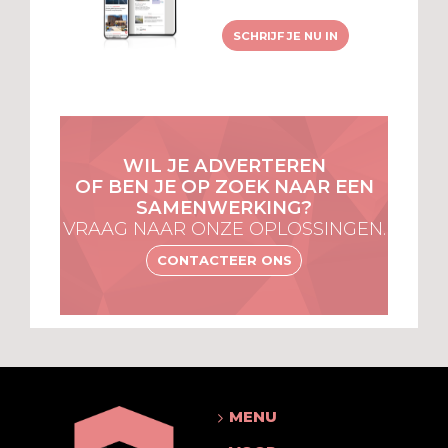
SCHRIJF JE NU IN
WIL JE ADVERTEREN
OF BEN JE OP ZOEK NAAR EEN
SAMENWERKING?
VRAAG NAAR ONZE OPLOSSINGEN.
CONTACTEER ONS
MENU