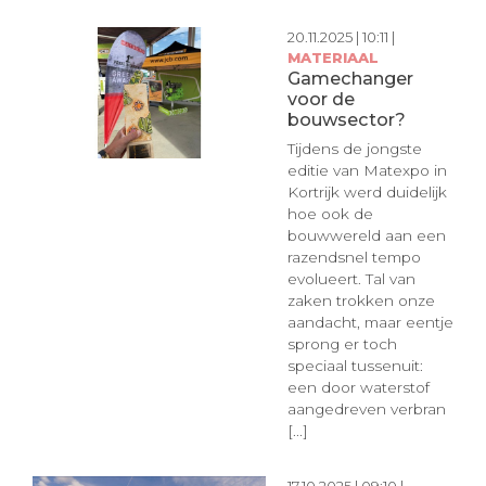
20.11.2025 | 10:11 |
MATERIAAL
Gamechanger
voor de
bouwsector?
Tijdens de jongste
editie van Matexpo in
Kortrijk werd duidelijk
hoe ook de
bouwwereld aan een
razendsnel tempo
evolueert. Tal van
zaken trokken onze
aandacht, maar eentje
sprong er toch
speciaal tussenuit:
een door waterstof
aangedreven verbran
[...]