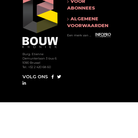
VOOR
ABONNEES
ALGEMENE
VOORWAARDEN
Een merk van ...
Burg. Etienne
Demunterlaan 3 bus 6
1090 Brussel
Tel.: +32 2 420 68 60
VOLG ONS