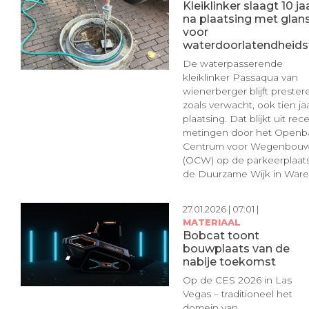
Kleiklinker slaagt 10 ja
na plaatsing met glan
voor
waterdoorlatendheids
De waterpasserende
kleiklinker Passaqua van
wienerberger blijft prester
zoals verwacht, ook tien ja
plaatsing. Dat blijkt uit rec
metingen door het Openb
Centrum voor Wegenbou
(OCW) op de parkeerplaat
de Duurzame Wijk in Ware [
27.01.2026 | 07:01 |
MATERIAAL
Bobcat toont
bouwplaats van de
nabije toekomst
Op de CES 2026 in Las
Vegas – traditioneel het
domein van