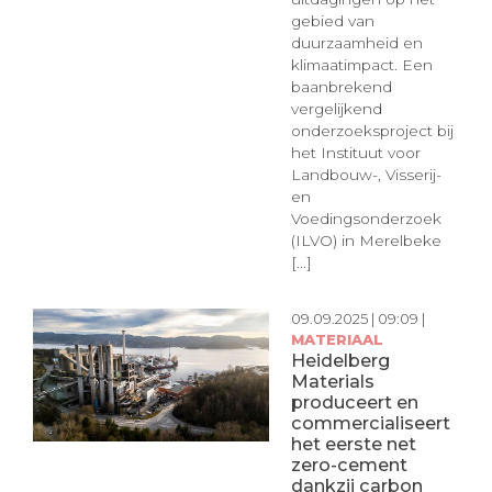
gebied van
duurzaamheid en
klimaatimpact. Een
baanbrekend
vergelijkend
onderzoeksproject bij
het Instituut voor
Landbouw-, Visserij-
en
Voedingsonderzoek
(ILVO) in Merelbeke
[...]
09.09.2025 | 09:09 |
MATERIAAL
Heidelberg
Materials
produceert en
commercialiseert
het eerste net
zero-cement
dankzij carbon