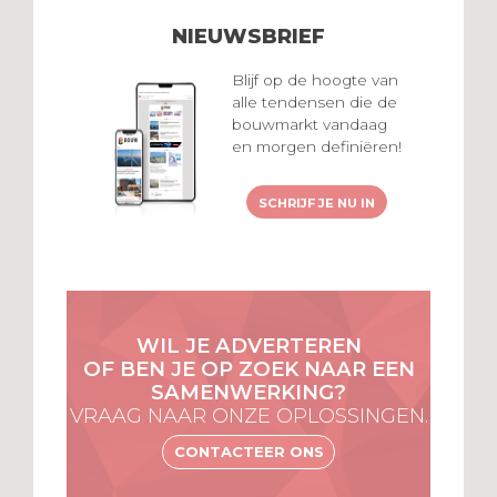
NIEUWSBRIEF
Blijf op de hoogte van
alle tendensen die de
bouwmarkt vandaag
en morgen definiëren!
SCHRIJF JE NU IN
WIL JE ADVERTEREN
OF BEN JE OP ZOEK NAAR EEN
SAMENWERKING?
VRAAG NAAR ONZE OPLOSSINGEN.
CONTACTEER ONS