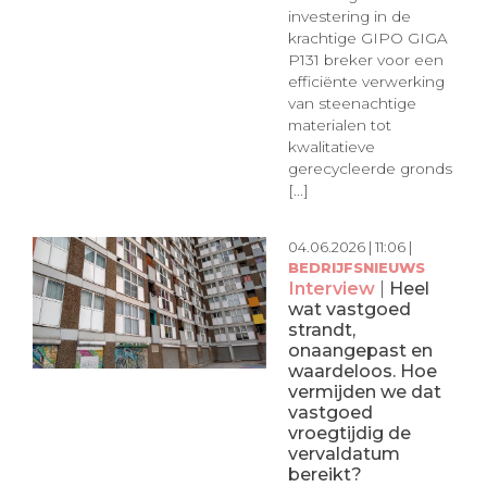
investering in de
krachtige GIPO GIGA
P131 breker voor een
efficiënte verwerking
van steenachtige
materialen tot
kwalitatieve
gerecycleerde gronds
[...]
04.06.2026 | 11:06 |
BEDRIJFSNIEUWS
Interview
|
Heel
wat vastgoed
strandt,
onaangepast en
waardeloos. Hoe
vermijden we dat
vastgoed
vroegtijdig de
vervaldatum
bereikt?