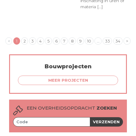
inschatting in uren of
materia [...]
<
1
2
3
4
5
6
7
8
9
10
...
33
34
>
Bouwprojecten
MEER PROJECTEN
EEN OVERHEIDSOPDRACHT
ZOEKEN
VERZENDEN