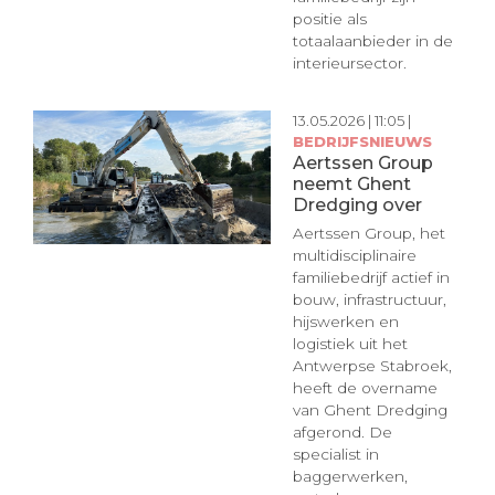
positie als
totaalaanbieder in de
interieursector.
13.05.2026 | 11:05 |
BEDRIJFSNIEUWS
Aertssen Group
neemt Ghent
Dredging over
Aertssen Group, het
multidisciplinaire
familiebedrijf actief in
bouw, infrastructuur,
hijswerken en
logistiek uit het
Antwerpse Stabroek,
heeft de overname
van Ghent Dredging
afgerond. De
specialist in
baggerwerken,