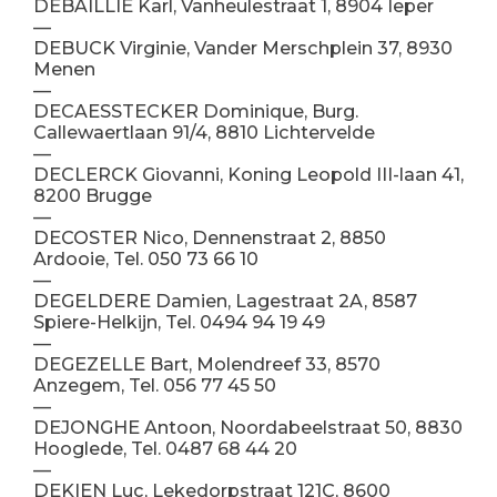
DEBAILLIE Karl, Vanheulestraat 1, 8904 Ieper
—
DEBUCK Virginie, Vander Merschplein 37, 8930
Menen
—
DECAESSTECKER Dominique, Burg.
Callewaertlaan 91/4, 8810 Lichtervelde
—
DECLERCK Giovanni, Koning Leopold III-laan 41,
8200 Brugge
—
DECOSTER Nico, Dennenstraat 2, 8850
Ardooie, Tel. 050 73 66 10
—
DEGELDERE Damien, Lagestraat 2A, 8587
Spiere-Helkijn, Tel. 0494 94 19 49
—
DEGEZELLE Bart, Molendreef 33, 8570
Anzegem, Tel. 056 77 45 50
—
DEJONGHE Antoon, Noordabeelstraat 50, 8830
Hooglede, Tel. 0487 68 44 20
—
DEKIEN Luc, Lekedorpstraat 121C, 8600