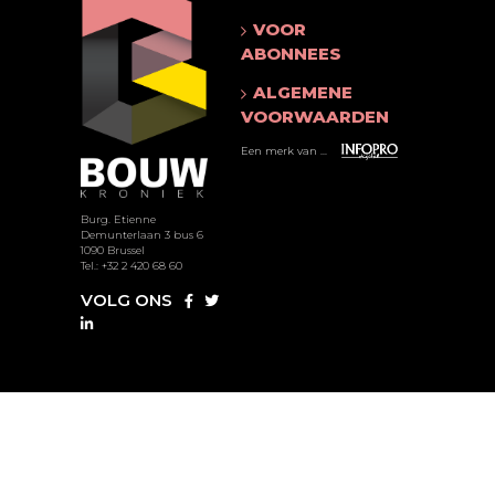
VOOR
ABONNEES
ALGEMENE
VOORWAARDEN
Een merk van ...
Burg. Etienne
Demunterlaan 3 bus 6
1090 Brussel
Tel.: +32 2 420 68 60
VOLG ONS