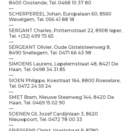
8400 Oostende, Tel. 0468 10 37 80
—
SCHERPEREEL Johan, Europalaan 60, 8560
Wevelgem, Tel. 056 41 88 18
—
SERGANT Charles, Pottemstraat 22, 8908 Ieper,
Tel. +(32) 499 75 65
—
SERGEANT Olivier, Oude Gistelsteenweg 8,
8490 Snellegem, Tel. 0471 66 43 98
—
SIMOENS Laurens, Lepelemstraat 48, 8421 De
Haan, Tel. 0498 34 31 85
—
SIOEN Philippe, Koestraat 164, 8800 Roeselare,
Tel. 0472 24 59 24
—
SMET Bram, Nieuwe Steenweg 144, 8420 De
Haan, Tel. 0469 15 02 90
—
SOENEN Gil, Jozef Cardijnlaan 3, 8620
Nieuwpoort, Tel. 0472 78 00 33
—
SPIESSENS Christ, Vaartstraat 9, 8780