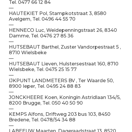
Tel. 0477 66 12 84
—
HAUTEKIET Pol, Stampkotstraat 3, 8580
Avelgem, Tel. 0496 44 55 70
—
HENNECO Luc, Weidepenningstraat 26, 8340
Damme, Tel. 0476 27 85 36
—
HUTSEBAUT Barthel, Zuster Vandorpestraat 5 ,
8710 Wielsbeke
—
HUTSEBAUT Lieven, Hulstersestraat 160, 8710
Wielsbeke, Tel. 0475 25 15 77
—
IJKPUNT LANDMETERS BV , Ter Waarde 50,
8900 Ieper, Tel. 0495 24 88 83
—
JONCKHEERE Koen, Koningin Astridlaan 134/5,
8200 Brugge, Tel. 050 40 50 90
—
KEMPS Alfons, Driftweg 203 bus 103, 8450
Bredene, Tel. 0478/54 34 88
—
LABEEUW Maarten, Dageraadstraat 13, 8520