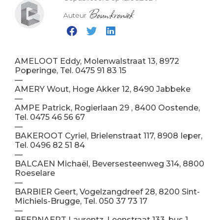
Bouwkroniek
Auteur
AMELOOT Eddy, Molenwalstraat 13, 8972
Poperinge, Tel. 0475 91 83 15
—
AMERY Wout, Hoge Akker 12, 8490 Jabbeke
—
AMPE Patrick, Rogierlaan 29 , 8400 Oostende,
Tel. 0475 46 56 67
—
BAKEROOT Cyriel, Brielenstraat 117, 8908 Ieper,
Tel. 0496 82 51 84
—
BALCAEN Michaël, Beversesteenweg 314, 8800
Roeselare
—
BARBIER Geert, Vogelzangdreef 28, 8200 Sint-
Michiels-Brugge, Tel. 050 37 73 17
—
BEERNAERT Laurentz, Leenstraat 133, bus 1,