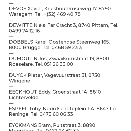
—
DEVOS Xavier, Kruishoutemseweg 17, 8790
Waregem, Tel. +(32) 469 40 78
—
DEWITTE Niels, Ter Gracht 3, 8740 Pittem, Tel.
0499 74 12 16
—
DOBBELS Karel, Oostendse Steenweg 165,
8000 Brugge, Tel. 0468 59 23 31
—
DUMOULIN Jos, Zwaaikomstraat 19, 8800
Roeselare, Tel. 051 26 33 00
—
DUYCK Pieter, Vagevuurstraat 31, 8750
Wingene
—
EECKHOUT Eddy, Groenstraat 1A, 8810
Lichtervelde
—
ESPEEL Toby, Noordschoteplein 11A, 8647 Lo-
Reninge, Tel. 0473 60 06 33
—
EYCKMANS Bram, Puitstraat 3, 8890
Moorslede, Tel. 0472 24 62 34