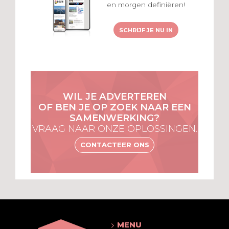
en morgen definiëren!
SCHRIJF JE NU IN
WIL JE ADVERTEREN
OF BEN JE OP ZOEK NAAR EEN
SAMENWERKING?
VRAAG NAAR ONZE OPLOSSINGEN.
CONTACTEER ONS
MENU