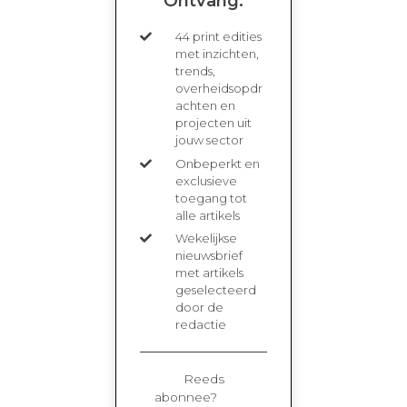
Ontvang:
44 print edities
met inzichten,
trends,
overheidsopdr
achten en
projecten uit
jouw sector
Onbeperkt en
exclusieve
toegang tot
alle artikels
Wekelijkse
nieuwsbrief
met artikels
geselecteerd
door de
redactie
Reeds
abonnee?