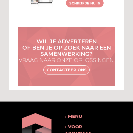
SCHRIJF JE NU IN
WIL JE ADVERTEREN
OF BEN JE OP ZOEK NAAR EEN
SAMENWERKING?
VRAAG NAAR ONZE OPLOSSINGEN.
CONTACTEER ONS
MENU
VOOR