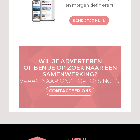
en morgen definiëren!
SCHRIJF JE NU IN
WIL JE ADVERTEREN
OF BEN JE OP ZOEK NAAR EEN
SAMENWERKING?
VRAAG NAAR ONZE OPLOSSINGEN.
CONTACTEER ONS
MENU