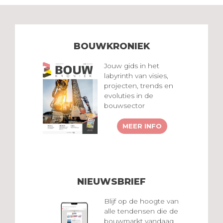
BOUWKRONIEK
Jouw gids in het
labyrinth van visies,
projecten, trends en
evoluties in de
bouwsector
MEER INFO
NIEUWSBRIEF
Blijf op de hoogte van
alle tendensen die de
bouwmarkt vandaag