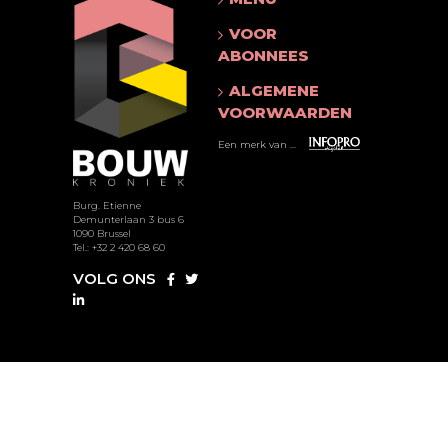
VOOR
ABONNEES
ALGEMENE
VOORWAARDEN
Een merk van ...
Burg. Etienne
Demunterlaan 3 bus 6
1090 Brussel
Tel.: +32 2 420 68 60
VOLG ONS