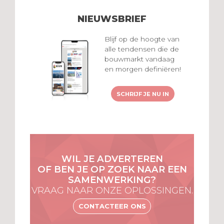
NIEUWSBRIEF
Blijf op de hoogte van
alle tendensen die de
bouwmarkt vandaag
en morgen definiëren!
SCHRIJF JE NU IN
WIL JE ADVERTEREN
OF BEN JE OP ZOEK NAAR EEN
SAMENWERKING?
VRAAG NAAR ONZE OPLOSSINGEN.
CONTACTEER ONS