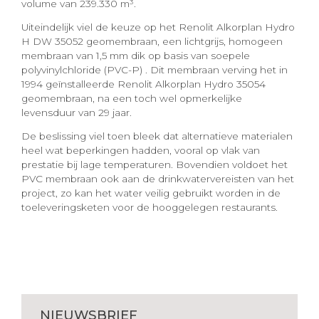
volume van 239.330 m³.
Uiteindelijk viel de keuze op het Renolit Alkorplan Hydro
H DW 35052 geomembraan, een lichtgrijs, homogeen
membraan van 1,5 mm dik op basis van soepele
polyvinylchloride (PVC-P) . Dit membraan verving het in
1994 geïnstalleerde Renolit Alkorplan Hydro 35054
geomembraan, na een toch wel opmerkelijke
levensduur van 29 jaar.
De beslissing viel toen bleek dat alternatieve materialen
heel wat beperkingen hadden, vooral op vlak van
prestatie bij lage temperaturen. Bovendien voldoet het
PVC membraan ook aan de drinkwatervereisten van het
project, zo kan het water veilig gebruikt worden in de
toeleveringsketen voor de hooggelegen restaurants.
NIEUWSBRIEF