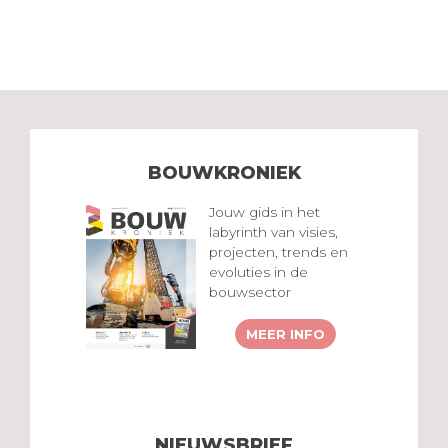
BOUWKRONIEK
Jouw gids in het
labyrinth van visies,
projecten, trends en
evoluties in de
bouwsector
MEER INFO
NIEUWSBRIEF