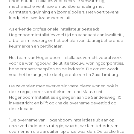
onderhoudt installaties voor centrale verwarming,
mechanische ventilatie en luchtbehandeling met
warmteterugwinning en (zonne)boilers. Het voert tevens
loodgieterswerkzaamheden uit.
Als erkende professionele installateur besteedt
Hogenboom Installaties veel tijd en aandacht aan kwaliteit-,
arbo- en milieuzorg en het behalen van daarbij behorende
keurmerken en certificaten.
Het team van Hogenboom Installaties verricht vooral werk
voor de woningbouw, de utiliteitsbouw, woningcorporaties,
beheermaatschappijen en de industrie. De omzet wordt
voor het belangrijkste deel gerealiseerd in Zuid-Limburg.
De zeventien medewerkers in vaste dienst wonen ook in
deze regio, meer specifiek in en rond Maastricht.
Hogenboom Installaties is gelegen aan de Sandersweg 110
in Maastricht en blijft ook na de overname gevestigd op
deze locatie.
“De overname van Hogenboom Installaties sluit aan op
onze verbindende strategie, waarbij we familiebedrijven
overnemen die aansluiten op onze waarden. De backoffice