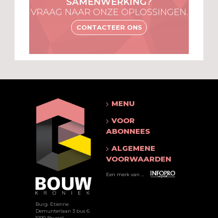
SAMENWERKING?
VRAAG NAAR ONZE OPLOSSINGEN.
CONTACTEER ONS
MENU
VOOR
ABONNEES
ALGEMENE
VOORWAARDEN
Een merk van ...
Burg. Etienne
Demunterlaan 3 bus 6
1090 Brussel