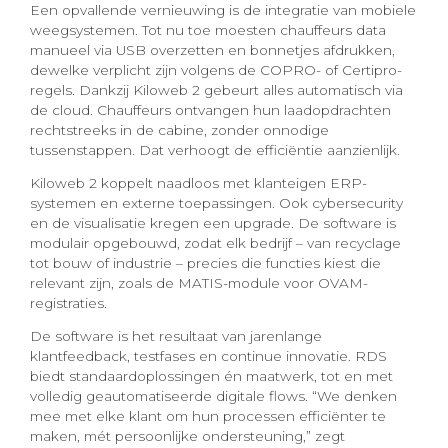
Een opvallende vernieuwing is de integratie van mobiele
weegsystemen. Tot nu toe moesten chauffeurs data
manueel via USB overzetten en bonnetjes afdrukken,
dewelke verplicht zijn volgens de COPRO- of Certipro-
regels. Dankzij Kiloweb 2 gebeurt alles automatisch via
de cloud. Chauffeurs ontvangen hun laadopdrachten
rechtstreeks in de cabine, zonder onnodige
tussenstappen. Dat verhoogt de efficiëntie aanzienlijk.
Kiloweb 2 koppelt naadloos met klanteigen ERP-
systemen en externe toepassingen. Ook cybersecurity
en de visualisatie kregen een upgrade. De software is
modulair opgebouwd, zodat elk bedrijf – van recyclage
tot bouw of industrie – precies die functies kiest die
relevant zijn, zoals de MATIS-module voor OVAM-
registraties.
De software is het resultaat van jarenlange
klantfeedback, testfases en continue innovatie. RDS
biedt standaardoplossingen én maatwerk, tot en met
volledig geautomatiseerde digitale flows. “We denken
mee met elke klant om hun processen efficiënter te
maken, mét persoonlijke ondersteuning,” zegt