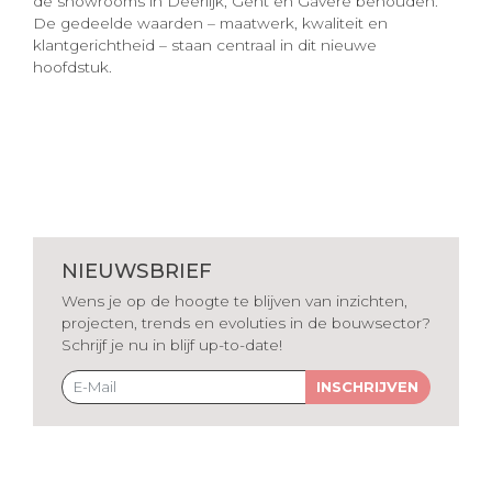
de showrooms in Deerlijk, Gent en Gavere behouden.
De gedeelde waarden – maatwerk, kwaliteit en
klantgerichtheid – staan centraal in dit nieuwe
hoofdstuk.
NIEUWSBRIEF
Wens je op de hoogte te blijven van inzichten,
projecten, trends en evoluties in de bouwsector?
Schrijf je nu in blijf up-to-date!
INSCHRIJVEN