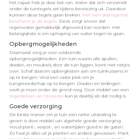
het najaar heb je daar last van. Water dat zich verzamelt
onder de tuintegels zet tijdens bevriezing uit. Daardoor
kunnen deze tegels gaan breken.
Met een drainagemat
bescherm je de tegels.
Deze zorgt ervoor dat
regenwater gemakkelijk afgevoerd kan worden. Het
belangrijkste is om ophoping van water tegen te gaan.
Opbergmogelijkheden
Daarnaast zorg je voor voldoende
opbergmogelijkheden. Een tuin waarin alle spullen,
draden, en meubels door de tuin liggen, komt niet netjes
over. Schaf daarom opbergkisten aan om tuinkussens in
op te bergen. Vind een vaste plek om je
tuingereedschap op te bergen. Draden en leidingen
werk je mooi onder de grond weg. Door middel van een
tegeldeksel van Storax.be
kun je daarbij als dat nodig is.
Goede verzorging
De beste manier om je tuin een nette uitstraling te
geven is door middel van algehele goede verzorging.
Houd plant-, verpot-, en watertijden goed in de gaten.
Zo haal je alles uit je planten en andere gewassen. Plant