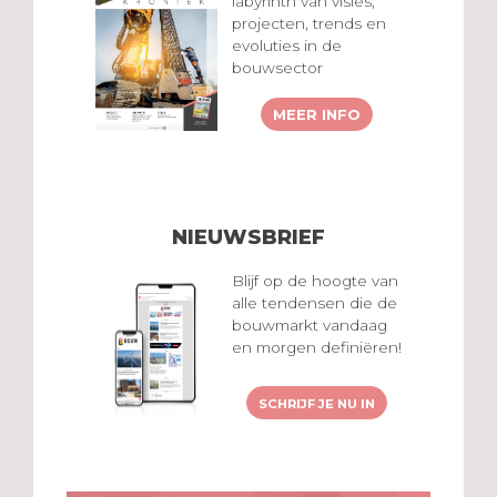
labyrinth van visies,
projecten, trends en
evoluties in de
bouwsector
MEER INFO
NIEUWSBRIEF
Blijf op de hoogte van
alle tendensen die de
bouwmarkt vandaag
en morgen definiëren!
SCHRIJF JE NU IN