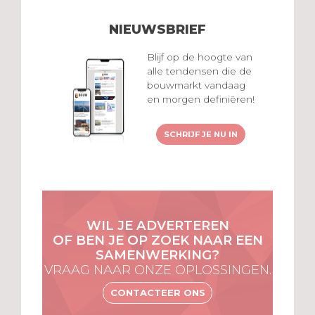
NIEUWSBRIEF
Blijf op de hoogte van
alle tendensen die de
bouwmarkt vandaag
en morgen definiëren!
SCHRIJF JE NU IN
WIL JE ADVERTEREN
OF BEN JE OP ZOEK NAAR EEN
SAMENWERKING?
VRAAG NAAR ONZE OPLOSSINGEN.
CONTACTEER ONS