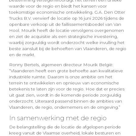
bestemming vertegenwoordigt het terrein een unieke
waarde voor de regio en biedt het kansen voor
toekomstige economische ontwikkeling. G.A. Den Otter
Trucks B.V. verwierf de locatie op 16 juni 2026 tijdens de
openbare verkoop uit de faillissementsboedel van Van
Hool. Mourik heeft de locatie vervolgens overgenomen
en ziet de acquisitie als een strategische investering,
waarbij zorgvuldig wordt onderzocht welke invulling het
beste aansluit bij de behoeften van Vlaanderen, de regio
en de markt.
Ronny Bertels, algemeen directeur Mourik België:
“Vlaanderen heeft een grote behoefte aan kwalitatieve
industriële ruimte. Daarom is onze ambitie om het
terrein te ontwikkelen en opnieuw van economische
betekenis te laten zijn voor de regio. Hoe dat er precies
uit gaat zien, wordt in de komende periode zorgvuldig
onderzocht. Uiteraard passend binnen de ambities van
Vlaanderen, de regio, ondernemers en de omgeving.”
In samenwerking met de regio
De belangstelling die de locatie de afgelopen periode
kreeg vanuit de Vlaamse overheid, lokale besturen en