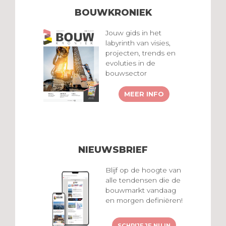
BOUWKRONIEK
Jouw gids in het
labyrinth van visies,
projecten, trends en
evoluties in de
bouwsector
MEER INFO
NIEUWSBRIEF
Blijf op de hoogte van
alle tendensen die de
bouwmarkt vandaag
en morgen definiëren!
SCHRIJF JE NU IN