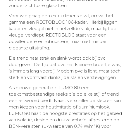
zonder zichtbare glaslatten.
Voor wie graag een extra dimensie wil, omvat het
gamma een RECTOBLOC 106-kader. Hierbij liggen
kader en vleugel niet in hetzelfde vlak; maar ligt de
vleugel verdiept. RECTOBLOC staat voor een
opvallendere en robuustere, maar niet minder
elegante uitstraling.
​De trend naar strak en slank wordt ook bij pvc
doorgezet. De tijd dat pvc het kleinere broertje was,
is immers lang voorbij. Modern pvc is licht, maar toch
sterk en vormvast dankzij de stalen verstevigingen.
Als nieuwe generatie is LUMO 80 een
toekomstbestendige reeks die op elke stijl of trend
een antwoord biedt. Naast verschillende kleuren kan
men kiezen voor houtimitatie of aluminiumlook.
LUMO 80 haalt de hoogste prestaties op het gebied
van isolatie, design en duurzaamheid, afgestemd op
BEN-vereisten (U-waarde van 0,74 W/m²K) voor