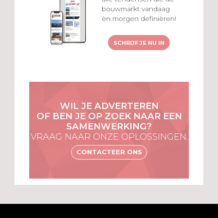
bouwmarkt vandaag
en morgen definiëren!
SCHRIJF JE NU IN
WIL JE ADVERTEREN
OF BEN JE OP ZOEK NAAR EEN
SAMENWERKING?
VRAAG NAAR ONZE OPLOSSINGEN.
CONTACTEER ONS