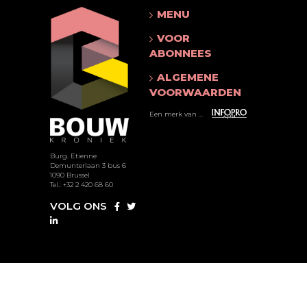
MENU
VOOR
ABONNEES
ALGEMENE
VOORWAARDEN
Een merk van ...
Burg. Etienne
Demunterlaan 3 bus 6
1090 Brussel
Tel.: +32 2 420 68 60
VOLG ONS