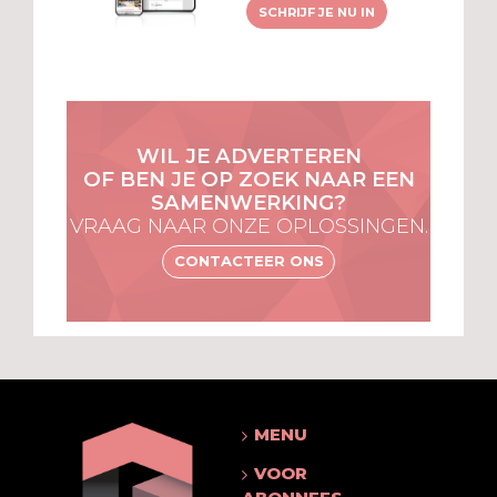
SCHRIJF JE NU IN
WIL JE ADVERTEREN
OF BEN JE OP ZOEK NAAR EEN
SAMENWERKING?
VRAAG NAAR ONZE OPLOSSINGEN.
CONTACTEER ONS
MENU
VOOR