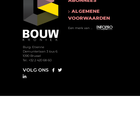
ABONNEES
ALGEMENE
VOORWAARDEN
Een merk van ...
Burg. Etienne
Demunterlaan 3 bus 6
1090 Brussel
Tel.: +32 2 420 68 60
VOLG ONS