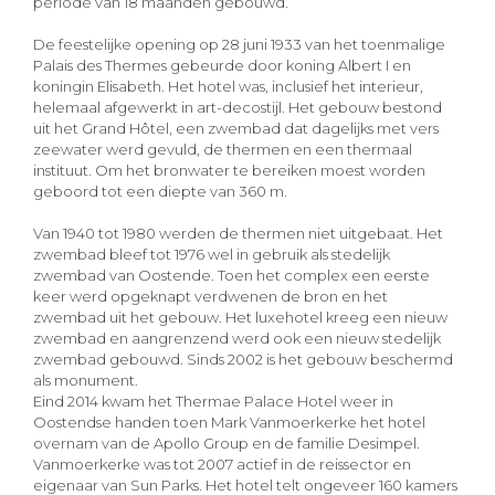
periode van 18 maanden gebouwd.
De feestelijke opening op 28 juni 1933 van het toenmalige
Palais des Thermes gebeurde door koning Albert I en
koningin Elisabeth. Het hotel was, inclusief het interieur,
helemaal afgewerkt in art-decostijl. Het gebouw bestond
uit het Grand Hôtel, een zwembad dat dagelijks met vers
zeewater werd gevuld, de thermen en een thermaal
instituut. Om het bronwater te bereiken moest worden
geboord tot een diepte van 360 m.
Van 1940 tot 1980 werden de thermen niet uitgebaat. Het
zwembad bleef tot 1976 wel in gebruik als stedelijk
zwembad van Oostende. Toen het complex een eerste
keer werd opgeknapt verdwenen de bron en het
zwembad uit het gebouw. Het luxehotel kreeg een nieuw
zwembad en aangrenzend werd ook een nieuw stedelijk
zwembad gebouwd. Sinds 2002 is het gebouw beschermd
als monument.
Eind 2014 kwam het Thermae Palace Hotel weer in
Oostendse handen toen Mark Vanmoerkerke het hotel
overnam van de Apollo Group en de familie Desimpel.
Vanmoerkerke was tot 2007 actief in de reissector en
eigenaar van Sun Parks. Het hotel telt ongeveer 160 kamers