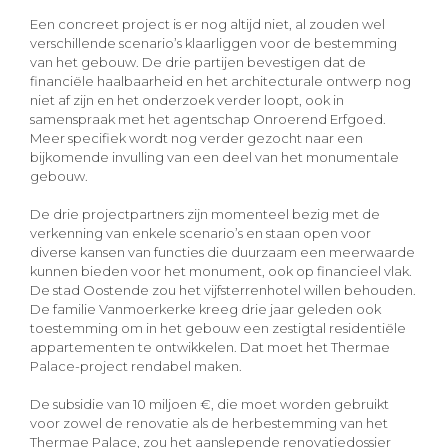
Een concreet project is er nog altijd niet, al zouden wel
verschillende scenario’s klaarliggen voor de bestemming
van het gebouw. De drie partijen bevestigen dat de
financiële haalbaarheid en het architecturale ontwerp nog
niet af zijn en het onderzoek verder loopt, ook in
samenspraak met het agentschap Onroerend Erfgoed.
Meer specifiek wordt nog verder gezocht naar een
bijkomende invulling van een deel van het monumentale
gebouw.
De drie projectpartners zijn momenteel bezig met de
verkenning van enkele scenario’s en staan open voor
diverse kansen van functies die duurzaam een meerwaarde
kunnen bieden voor het monument, ook op financieel vlak.
De stad Oostende zou het vijfsterrenhotel willen behouden.
De familie Vanmoerkerke kreeg drie jaar geleden ook
toestemming om in het gebouw een zestigtal residentiële
appartementen te ontwikkelen. Dat moet het Thermae
Palace-project rendabel maken.
De subsidie van 10 miljoen €, die moet worden gebruikt
voor zowel de renovatie als de herbestemming van het
Thermae Palace, zou het aanslepende renovatiedossier