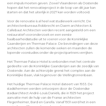
een impuls moeten geven. Zowel Vlaanderen als Oostende
hopen dat het renovatieproject in de loop van dit jaar kan
starten en dat het uiterlijk in 2027 kan worden voltooid.
Voor de renovatie is al heel wat studiewerk verricht. De
architectenbureaus Robbrecht en Daem architecten &
Callebaut Architecten werden recent aangesteld om een
restauratief vooronderzoek en een eerste
haalbaarheidsstudie uit te voeren voor de Koninklijke
Gaanderijen en Thermae Palace. De bevindingen van deze
architecten zullen de komende weken en maanden de
lopende voorstudies onder de projectpartners verrijken.
Het Thermae Palace Hotel is verbonden met het centrale
gedeelte van de Koninklijke Gaanderijen aan de zeedijk van
Oostende. Aan de achterzijde grenst het complex aan de
Koninklijke Baan, vlak tegenover de Wellingtonrenbaan.
Het huidige Thermae Palace Hotel dateert van 1933. De
stadsthermen werden ontworpen door de Oostendse
stadsarchitect André-Louis Daniëls, die in 1929 het project
aanvatte met de hulp van de Franse architecten
Flegenheimer, Bard en Garella. Vanaf 1931 werd het in een