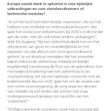
Europa vooral sterk in opkomst is voor tijdelijke
uitbreidingen en voor standaardkamers of
technische modules?
“Ik wil hier toch een klein beetje nuanceren. Als we het
hebben over modulair en ombouwbaar bouwen, dan
gaat het vooral over ziekenhuizen, bij WZC’s is dit minder
aan de orde. Het zijn ook totaal andere uitdagingen”,
stelt Els Kuypers. “Bij een ziekenhuis draait het om het
orkestreren van groei en veranderlijkheid en het
inpassen van dat alles in een mooi gecoördineerd
geheel. Je wil absoluut vermijden dat het zoveelste
kapot verbouwde ziekenhuis ontstaat en bekijkt
tegelijkertijd nauwkeurig de flow van de gebruikers. Een
menselijke benadering van een ziekenhuis is van
cruciaal belang, net als een optimale connectie met de
buitenwereld. Bij een WZC gaat het om de creatie van
een echte woonomgeving, de zorg staat ten dienste
van. Waarbij wij wel vinden dat wonen niet mag
ondergesneeuwd geraken ten opzichte van het
‘roulement’.”
“Prefabricatie biedt voordelen, maar het is cruciaal dat