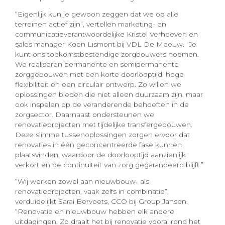
“Eigenlijk kun je gewoon zeggen dat we op alle
terreinen actief zijn”, vertellen marketing- en
communicatieverantwoordelijke Kristel Verhoeven en
sales manager Koen Lismont bij VDL De Meeuw. “Je
kunt ons toekomstbestendige zorgbouwers noemen.
We realiseren permanente en semipermanente
zorggebouwen met een korte doorlooptijd, hoge
flexibiliteit en een circulair ontwerp. Zo willen we
oplossingen bieden die niet alleen duurzaam zijn, maar
ook inspelen op de veranderende behoeften in de
zorgsector. Daarnaast ondersteunen we
renovatieprojecten met tijdelijke transfergebouwen.
Deze slimme tussenoplossingen zorgen ervoor dat
renovaties in één geconcentreerde fase kunnen
plaatsvinden, waardoor de doorlooptijd aanzienlijk
verkort en de continuïteit van zorg gegarandeerd blijft.”
“Wij werken zowel aan nieuwbouw- als
renovatieprojecten, vaak zelfs in combinatie”,
verduidelijkt Sarai Bervoets, CCO bij Group Jansen.
“Renovatie en nieuwbouw hebben elk andere
uitdagingen. Zo draait het bij renovatie vooral rond het