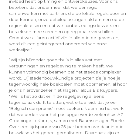
invloed heeft op timing en ontwerpkeuzes. Voor ons
betekent dat onder meer dat we per regio
samenwerken met partners die de lokale regels door en
door kennen, onze detailoplossingen afstemmen op de
regionale eisen en dat we aanbestedingsdossiers en
bestekken mee screenen op regionale verschillen.
Omdat we al jaren actief zijn in alle drie de gewesten,
werd dit een geïntegreerd onderdeel van onze
werkwijze.”
“Wij zijn bijzonder goed thuis in alles wat met
vergunningen en regelgeving te maken heeft. We
kunnen volmondig beamen dat het steeds complexer
wordt. Bij stedenbouwkundige projecten zie je hoe je
tegenwoordig hele boekdelen moet doornemen, al hoor
je ons hierover zeker niet klagen,” aldus Els Kuypers.
“Wel is het zo dat er in de regelgeving al eens
tegenspraak durft te zitten, wat ertoe leidt dat je een
‘Belgisch compromis’ moet zoeken. Neem nu het werk
dat we deden voor het pas opgeleverde ziekenhuis AZ
Groeninge in Kortrijk, samen met Baumschlager-Eberle.
Over een tijdspanne van 25 jaar hebben we daar in drie
bouwfases het geheel gerealiseerd. Daarnaast zijn er