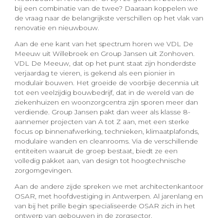
bij een combinatie van de twee? Daaraan koppelen we
de vraag naar de belangrijkste verschillen op het vlak van
renovatie en nieuwbouw.
Aan de ene kant van het spectrum horen we VDL De
Meeuw uit Willebroek en Group Jansen uit Zonhoven.
VDL De Meeuw, dat op het punt staat zijn honderdste
verjaardag te vieren, is gekend als een pionier in
modulair bouwen. Het groeide de voorbije decennia uit
tot een veelzijdig bouwbedrijf, dat in de wereld van de
ziekenhuizen en woonzorgcentra zijn sporen meer dan
verdiende. Group Jansen pakt dan weer als klasse 8-
aannemer projecten van A tot Z aan, met een sterke
focus op binnenafwerking, technieken, klimaatplafonds,
modulaire wanden en cleanrooms. Via de verschillende
entiteiten waaruit de groep bestaat, biedt ze een
volledig pakket aan, van design tot hoogtechnische
zorgomgevingen.
Aan de andere zijde spreken we met architectenkantoor
OSAR, met hoofdvestiging in Antwerpen. Al jarenlang en
van bij het prille begin specialiseerde OSAR zich in het
ontwerp van gebouwen in de zorgsector.