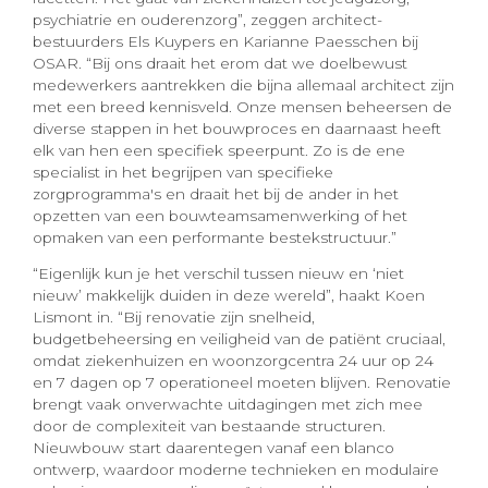
psychiatrie en ouderenzorg”, zeggen architect-
bestuurders Els Kuypers en Karianne Paesschen bij
OSAR. “Bij ons draait het erom dat we doelbewust
medewerkers aantrekken die bijna allemaal architect zijn
met een breed kennisveld. Onze mensen beheersen de
diverse stappen in het bouwproces en daarnaast heeft
elk van hen een specifiek speerpunt. Zo is de ene
specialist in het begrijpen van specifieke
zorgprogramma's en draait het bij de ander in het
opzetten van een bouwteamsamenwerking of het
opmaken van een performante bestekstructuur.”
“Eigenlijk kun je het verschil tussen nieuw en ‘niet
nieuw’ makkelijk duiden in deze wereld”, haakt Koen
Lismont in. “Bij renovatie zijn snelheid,
budgetbeheersing en veiligheid van de patiënt cruciaal,
omdat ziekenhuizen en woonzorgcentra 24 uur op 24
en 7 dagen op 7 operationeel moeten blijven. Renovatie
brengt vaak onverwachte uitdagingen met zich mee
door de complexiteit van bestaande structuren.
Nieuwbouw start daarentegen vanaf een blanco
ontwerp, waardoor moderne technieken en modulaire