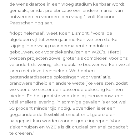
de wens daartoe in een vroeg stadium kenbaar wordt
gemaakt, omdat prefabricatie een andere manier van
ontwerpen en voorbereiden vraagt”, vult Karianne
Paesschen nog aan.
“Klopt helemaal”, weet Koen Lismont. “Vooral de
afgelopen vijf tot zeven jaar merken we een sterke
stijging in de vraag naar permanente modulaire
gebouwen, ook voor ziekenhuizen en WZC’s. Hierbij
worden projecten zowel groter als complexer. Voor ons
verandert dit weinig, als modulaire bouwer werken we al
jaren met deze technieken. We hebben
gestandaardiseerde oplossingen voor ventilatie,
brandwerendheid en andere wettelijke vereisten, zodat
we voor elke sector een passende oplossing kunnen
bieden. En het grootste voordeel bij nieuwbouw: een
véél snellere levering, in sommige gevallen is er tot wel
50 procent minder tijd nodig. Bovendien is er een
gegarandeerde flexibiliteit omdat er uitgebreid en
aangepast kan worden zonder grote ingrepen. Voor
ziekenhuizen en WZC’s is dit cruciaal om snel capaciteit
te creëren.”