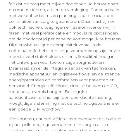
feit dat de zorg moet blijven doorlopen. Je bouwt naast
en rond patiënten, artsen en verpleging. Communicatie
met ziekenhuisteams en planning is dan cruciaal om
continuïteit van zorg te garanderen. Daarnaast zijn er
ook technische uitdagingen en daarom werken wij in
fasen, met veel prefabricatie en modulaire oplossingen
om de doorlooptijd per zone zo kort mogelijk te houden.
Bij nieuwbouw ligt de complexiteit vooral in de
coördinatie. Je hebt een lange voorbereidingstijd, er zijn
meestal veel stakeholders en er is flexibiliteit nodig in
het ontwerpen voor toekomstige zorgmodellen.
Daarnaast zijn er de integrale aanpak van technieken,
medische apparatuur en logistieke flows, en de strenge
energieprestaties en comforteisen voor patiënten en
personeel. Energie-efficiëntie, circulair bouwen en CO₂-
reductie zijn verplichtingen. Belangrijke
aandachtspunten hier zijn een doordachte fasering,
vroegtijdige afstemming met de technologiepartners en
een goede BIM workflow.”
“Ons bureau, dat een vijftigtal medewerkers telt, is al van
bij het prille begin gespecialiseerd in zorg in al zijn
facetten. Het gaat van ziekenhuizen tot jeugdzorg,