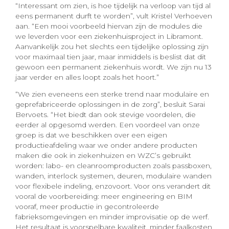
“Interessant om zien, is hoe tijdelijk na verloop van tijd al
eens permanent durft te worden”, vult Kristel Verhoeven
aan. “Een mooi voorbeeld hiervan zijn de modules die
we leverden voor een ziekenhuisproject in Libramont.
Aanvankelijk zou het slechts een tijdelijke oplossing zijn
voor maximaal tien jaar, maar inmiddels is beslist dat dit
gewoon een permanent ziekenhuis wordt. We zijn nu 13
jaar verder en alles loopt zoals het hoort.”
“We zien eveneens een sterke trend naar modulaire en
geprefabriceerde oplossingen in de zorg”, besluit Sarai
Bervoets. “Het biedt dan ook stevige voordelen, die
eerder al opgesomd werden. Een voordeel van onze
groep is dat we beschikken over een eigen
productieafdeling waar we onder andere producten
maken die ook in ziekenhuizen en WZC’s gebruikt
worden: labo- en cleanroomproducten zoals passboxen,
wanden, interlock systemen, deuren, modulaire wanden
voor flexibele indeling, enzovoort. Voor ons verandert dit
vooral de voorbereiding: meer engineering en BIM
vooraf, meer productie in gecontroleerde
fabrieksomgevingen en minder improvisatie op de werf.
Het resultaat is voorspelbare kwaliteit, minder faalkosten