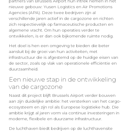
partners van Brussels Airport hun intrek nemen in het
nieuwe gebouw: Yusen Logistics en Air Promotions
Agencies (APA). Deze twee bedrijven zijn al
verschillende jaren actief in de cargozone en richten
zich respectievelijk op farmaceutische producten en
algemene vracht. Om hun operaties verder te
ontwikkelen, is er dan ook bijkomende ruimte nodig.
Het doel is hen een omgeving te bieden die beter
aansluit bij de groei van hun activiteiten, met
infrastructuur die is afgestemd op de huidige eisen van
de sector, zoals op vlak van operationele efficiëntie en
duurzaamheid.
Een nieuwe stap in de ontwikkeling
van de cargozone
Naast dit project blijft Brussels Airport verder bouwen
aan zijn duidelijke ambitie: het versterken van het cargo-
ecosysteem en zijn rol als Europese logistieke hub. Die
ambitie krijgt al jaren vorm via continue investeringen in
moderne, flexibele en duurzame infrastructuur.
De luchthaven biedt bedrijven op de luchthavensite