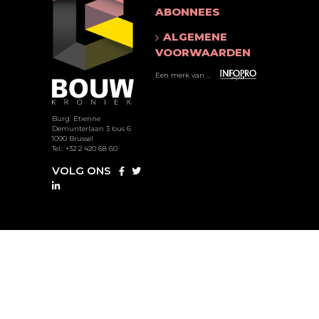
ABONNEES
ALGEMENE
VOORWAARDEN
Een merk van ...
Burg. Etienne
Demunterlaan 3 bus 6
1090 Brussel
Tel.: +32 2 420 68 60
VOLG ONS