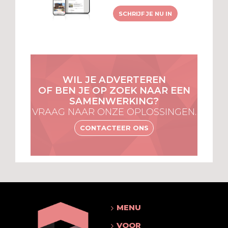
SCHRIJF JE NU IN
WIL JE ADVERTEREN
OF BEN JE OP ZOEK NAAR EEN
SAMENWERKING?
VRAAG NAAR ONZE OPLOSSINGEN.
CONTACTEER ONS
MENU
VOOR