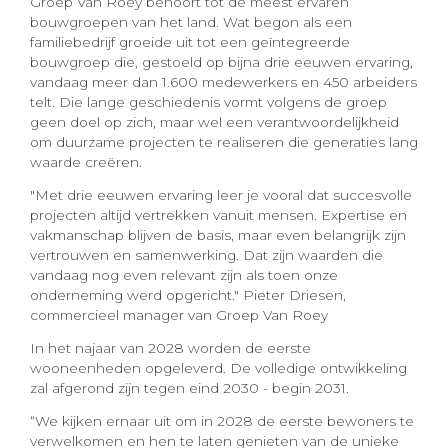
Groep Van Roey behoort tot de meest ervaren
bouwgroepen van het land. Wat begon als een
familiebedrijf groeide uit tot een geïntegreerde
bouwgroep die, gestoeld op bijna drie eeuwen ervaring,
vandaag meer dan 1.600 medewerkers en 450 arbeiders
telt. Die lange geschiedenis vormt volgens de groep
geen doel op zich, maar wel een verantwoordelijkheid
om duurzame projecten te realiseren die generaties lang
waarde creëren.
"Met drie eeuwen ervaring leer je vooral dat succesvolle
projecten altijd vertrekken vanuit mensen. Expertise en
vakmanschap blijven de basis, maar even belangrijk zijn
vertrouwen en samenwerking. Dat zijn waarden die
vandaag nog even relevant zijn als toen onze
onderneming werd opgericht." Pieter Driesen,
commercieel manager van Groep Van Roey
In het najaar van 2028 worden de eerste
wooneenheden opgeleverd. De volledige ontwikkeling
zal afgerond zijn tegen eind 2030 - begin 2031.
“We kijken ernaar uit om in 2028 de eerste bewoners te
verwelkomen en hen te laten genieten van de unieke