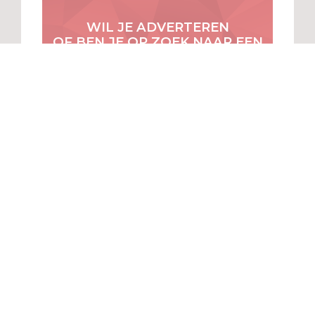
WIL JE ADVERTEREN
OF BEN JE OP ZOEK NAAR EEN
SAMENWERKING?
VRAAG NAAR ONZE OPLOSSINGEN.
CONTACTEER ONS
MENU
VOOR
ABONNEES
ALGEMENE
VOORWAARDEN
Een merk van ...