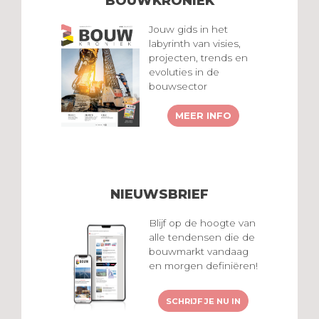
BOUWKRONIEK
Jouw gids in het
labyrinth van visies,
projecten, trends en
evoluties in de
bouwsector
MEER INFO
NIEUWSBRIEF
Blijf op de hoogte van
alle tendensen die de
bouwmarkt vandaag
en morgen definiëren!
SCHRIJF JE NU IN