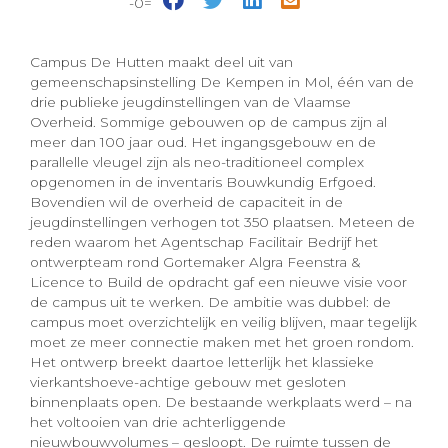
-0=
Campus De Hutten maakt deel uit van
gemeenschapsinstelling De Kempen in Mol, één van de
drie publieke jeugdinstellingen van de Vlaamse
Overheid. Sommige gebouwen op de campus zijn al
meer dan 100 jaar oud. Het ingangsgebouw en de
parallelle vleugel zijn als neo-traditioneel complex
opgenomen in de inventaris Bouwkundig Erfgoed.
Bovendien wil de overheid de capaciteit in de
jeugdinstellingen verhogen tot 350 plaatsen. Meteen de
reden waarom het Agentschap Facilitair Bedrijf het
ontwerpteam rond Gortemaker Algra Feenstra &
Licence to Build de opdracht gaf een nieuwe visie voor
de campus uit te werken. De ambitie was dubbel: de
campus moet overzichtelijk en veilig blijven, maar tegelijk
moet ze meer connectie maken met het groen rondom.
Het ontwerp breekt daartoe letterlijk het klassieke
vierkantshoeve-achtige gebouw met gesloten
binnenplaats open. De bestaande werkplaats werd – na
het voltooien van drie achterliggende
nieuwbouwvolumes – gesloopt. De ruimte tussen de