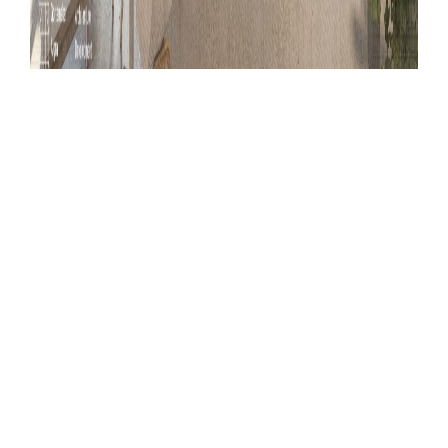
De sporthal is een hybride structuur met een
ter plaatse gestorte betonnen kelder met
daarboven een prefab staalstructuur en
houten spanten voor het dak.