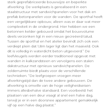
sterk geprefabriceerde bouwwijze en beperkte
afwerking. De werkplaats is gerealiseerd in een
staalstructuur met sandwichpanelen voor het dak en
prefab betonpanelen voor de wanden. De sporthal heeft
een vergelijkbare opbouw, alleen was er daar wat meer
complexiteit in de ondergrond. Hier hebben we een
betonnen kelder gebouwd omdat het bouwvolume
deels verzonken ligt in een nieuw gecreëerd talud.
Tussen de sporthal en het atelier bevindt zich ook een
verdiept plein dat 1,8m lager ligt dan het maaiveld. Ook
dit is volledig in waterdicht beton uitgevoerd.” De
leefvleugels werden eerder traditioneel opgevat met
wanden in kalkzandsteen en vervolgens een stalen
dakstructuur met opnieuw sandwichpanelen. De
zolderruimte biedt plaats voor de verschillende
technieken. “De leefgroepen vroegen meer
afwerkingstijd dan de twee andere gebouwen. De
afwerking is omwille van de hoge veiligheidseisen
immers allesbehalve standaard. Een voorbeeld: het
plaatsen van een deur vraagt al snel een halve dag,
terwijl je er in een doorsnee appartement gemakkelijk
vijf op een halve dag plaatst.”