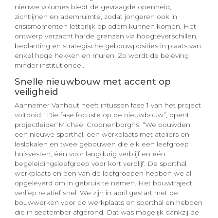
nieuwe volumes biedt de gevraagde openheid,
zichtlijnen en ademruimte, zodat jongeren ook in
crisismomenten letterlijk op adem kunnen komen. Het
ontwerp verzacht harde grenzen via hoogteverschillen,
beplanting en strategische gebouwposities in plaats van
enkel hoge hekken en muren. Zo wordt de beleving
minder institutioneel.
Snelle nieuwbouw met accent op
veiligheid
Aannemer Vanhout heeft intussen fase 1 van het project
voltooid. “Die fase focuste op de nieuwbouw”, opent
projectleider Michaël Croonenborghs. “We bouwden
een nieuwe sporthal, een werkplaats met ateliers en
leslokalen en twee gebouwen die elk een leefgroep
huisvesten, één voor langdurig verblijf en één
begeleidingsleefgroep voor kort verblijf. De sporthal,
werkplaats en een van de leefgroepen hebben we al
opgeleverd om in gebruik te nemen. Het bouwtraject
verliep relatief snel. We zijn in april gestart met de
bouwwerken voor de werkplaats en sporthal en hebben
die in september afgerond. Dat was mogelijk dankzij de