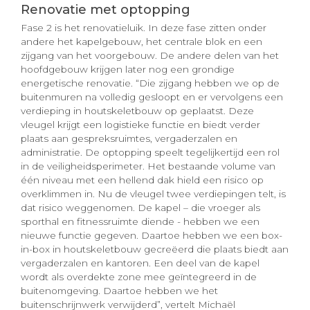
Renovatie met optopping
Fase 2 is het renovatieluik. In deze fase zitten onder
andere het kapelgebouw, het centrale blok en een
zijgang van het voorgebouw. De andere delen van het
hoofdgebouw krijgen later nog een grondige
energetische renovatie. “Die zijgang hebben we op de
buitenmuren na volledig gesloopt en er vervolgens een
verdieping in houtskeletbouw op geplaatst. Deze
vleugel krijgt een logistieke functie en biedt verder
plaats aan gespreksruimtes, vergaderzalen en
administratie. De optopping speelt tegelijkertijd een rol
in de veiligheidsperimeter. Het bestaande volume van
één niveau met een hellend dak hield een risico op
overklimmen in. Nu de vleugel twee verdiepingen telt, is
dat risico weggenomen. De kapel – die vroeger als
sporthal en fitnessruimte diende - hebben we een
nieuwe functie gegeven. Daartoe hebben we een box-
in-box in houtskeletbouw gecreëerd die plaats biedt aan
vergaderzalen en kantoren. Een deel van de kapel
wordt als overdekte zone mee geïntegreerd in de
buitenomgeving. Daartoe hebben we het
buitenschrijnwerk verwijderd”, vertelt Michaël