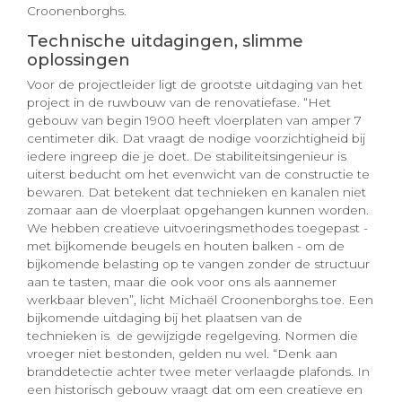
Croonenborghs.
Technische uitdagingen, slimme
oplossingen
Voor de projectleider ligt de grootste uitdaging van het
project in de ruwbouw van de renovatiefase. “Het
gebouw van begin 1900 heeft vloerplaten van amper 7
centimeter dik. Dat vraagt de nodige voorzichtigheid bij
iedere ingreep die je doet. De stabiliteitsingenieur is
uiterst beducht om het evenwicht van de constructie te
bewaren. Dat betekent dat technieken en kanalen niet
zomaar aan de vloerplaat opgehangen kunnen worden.
We hebben creatieve uitvoeringsmethodes toegepast -
met bijkomende beugels en houten balken - om de
bijkomende belasting op te vangen zonder de structuur
aan te tasten, maar die ook voor ons als aannemer
werkbaar bleven”, licht Michaël Croonenborghs toe. Een
bijkomende uitdaging bij het plaatsen van de
technieken is de gewijzigde regelgeving. Normen die
vroeger niet bestonden, gelden nu wel. “Denk aan
branddetectie achter twee meter verlaagde plafonds. In
een historisch gebouw vraagt dat om een creatieve en