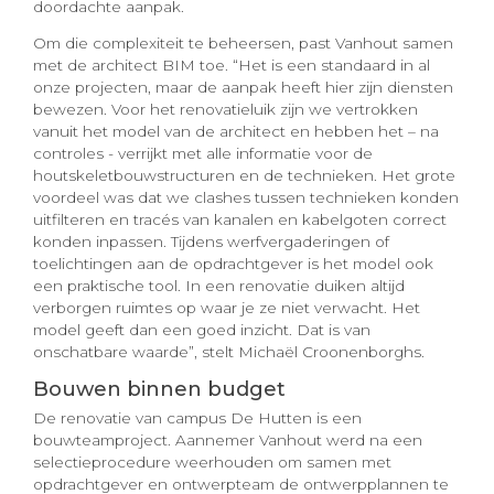
doordachte aanpak.
Om die complexiteit te beheersen, past Vanhout samen
met de architect BIM toe. “Het is een standaard in al
onze projecten, maar de aanpak heeft hier zijn diensten
bewezen. Voor het renovatieluik zijn we vertrokken
vanuit het model van de architect en hebben het – na
controles - verrijkt met alle informatie voor de
houtskeletbouwstructuren en de technieken. Het grote
voordeel was dat we clashes tussen technieken konden
uitfilteren en tracés van kanalen en kabelgoten correct
konden inpassen. Tijdens werfvergaderingen of
toelichtingen aan de opdrachtgever is het model ook
een praktische tool. In een renovatie duiken altijd
verborgen ruimtes op waar je ze niet verwacht. Het
model geeft dan een goed inzicht. Dat is van
onschatbare waarde”, stelt Michaël Croonenborghs.
Bouwen binnen budget
De renovatie van campus De Hutten is een
bouwteamproject. Aannemer Vanhout werd na een
selectieprocedure weerhouden om samen met
opdrachtgever en ontwerpteam de ontwerpplannen te