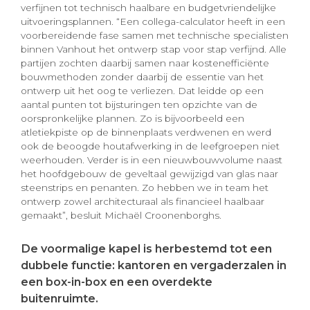
verfijnen tot technisch haalbare en budgetvriendelijke
uitvoeringsplannen. “Een collega-calculator heeft in een
voorbereidende fase samen met technische specialisten
binnen Vanhout het ontwerp stap voor stap verfijnd. Alle
partijen zochten daarbij samen naar kostenefficiënte
bouwmethoden zonder daarbij de essentie van het
ontwerp uit het oog te verliezen. Dat leidde op een
aantal punten tot bijsturingen ten opzichte van de
oorspronkelijke plannen. Zo is bijvoorbeeld een
atletiekpiste op de binnenplaats verdwenen en werd
ook de beoogde houtafwerking in de leefgroepen niet
weerhouden. Verder is in een nieuwbouwvolume naast
het hoofdgebouw de geveltaal gewijzigd van glas naar
steenstrips en penanten. Zo hebben we in team het
ontwerp zowel architecturaal als financieel haalbaar
gemaakt”, besluit Michaël Croonenborghs.
De voormalige kapel is herbestemd tot een
dubbele functie: kantoren en vergaderzalen in
een box-in-box en een overdekte
buitenruimte.