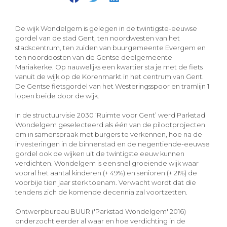
De wijk Wondelgem is gelegen in de twintigste-eeuwse
gordel van de stad Gent, ten noordwesten van het
stadscentrum, ten zuiden van buurgemeente Evergem en
ten noordoosten van de Gentse deelgemeente
Mariakerke. Op nauwelijks een kwartier sta je met de fiets
vanuit de wijk op de Korenmarkt in het centrum van Gent.
De Gentse fietsgordel van het Westeringsspoor en tramlijn 1
lopen beide door de wijk.
In de structuurvisie 2030 ‘Ruimte voor Gent’ werd Parkstad
Wondelgem geselecteerd als één van de pilootprojecten
om in samenspraak met burgers te verkennen, hoe na de
investeringen in de binnenstad en de negentiende-eeuwse
gordel ook de wijken uit de twintigste eeuw kunnen
verdichten. Wondelgem is een snel groeiende wijk waar
vooral het aantal kinderen (+ 49%) en senioren (+ 21%) de
voorbije tien jaar sterk toenam. Verwacht wordt dat die
tendens zich de komende decennia zal voortzetten.
Ontwerpbureau BUUR ('Parkstad Wondelgem' 2016)
onderzocht eerder al waar en hoe verdichting in de