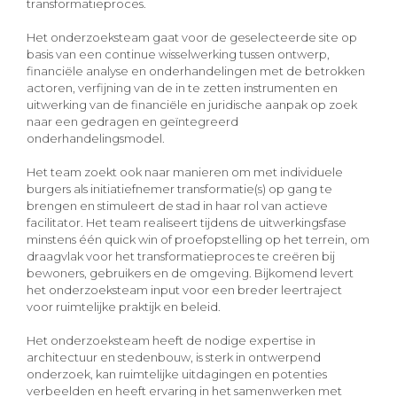
transformatieproces.
Het onderzoeksteam gaat voor de geselecteerde site op
basis van een continue wisselwerking tussen ontwerp,
financiële analyse en onderhandelingen met de betrokken
actoren, verfijning van de in te zetten instrumenten en
uitwerking van de financiële en juridische aanpak op zoek
naar een gedragen en geïntegreerd
onderhandelingsmodel.
Het team zoekt ook naar manieren om met individuele
burgers als initiatiefnemer transformatie(s) op gang te
brengen en stimuleert de stad in haar rol van actieve
facilitator. Het team realiseert tijdens de uitwerkingsfase
minstens één quick win of proefopstelling op het terrein, om
draagvlak voor het transformatieproces te creëren bij
bewoners, gebruikers en de omgeving. Bijkomend levert
het onderzoeksteam input voor een breder leertraject
voor ruimtelijke praktijk en beleid.
Het onderzoeksteam heeft de nodige expertise in
architectuur en stedenbouw, is sterk in ontwerpend
onderzoek, kan ruimtelijke uitdagingen en potenties
verbeelden en heeft ervaring in het samenwerken met