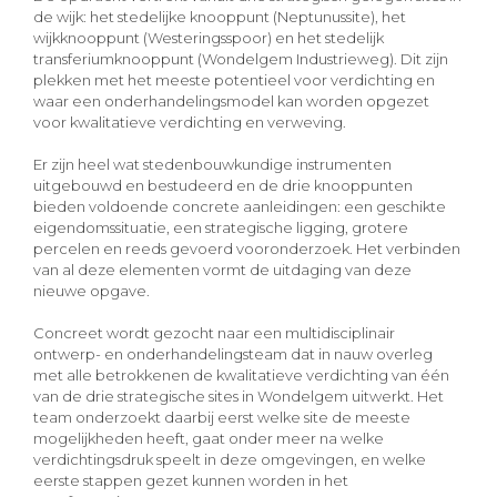
de wijk: het stedelijke knooppunt (Neptunussite), het
wijkknooppunt (Westeringsspoor) en het stedelijk
transferiumknooppunt (Wondelgem Industrieweg). Dit zijn
plekken met het meeste potentieel voor verdichting en
waar een onderhandelingsmodel kan worden opgezet
voor kwalitatieve verdichting en verweving.
Er zijn heel wat stedenbouwkundige instrumenten
uitgebouwd en bestudeerd en de drie knooppunten
bieden voldoende concrete aanleidingen: een geschikte
eigendomssituatie, een strategische ligging, grotere
percelen en reeds gevoerd vooronderzoek. Het verbinden
van al deze elementen vormt de uitdaging van deze
nieuwe opgave.
Concreet wordt gezocht naar een multidisciplinair
ontwerp- en onderhandelingsteam dat in nauw overleg
met alle betrokkenen de kwalitatieve verdichting van één
van de drie strategische sites in Wondelgem uitwerkt. Het
team onderzoekt daarbij eerst welke site de meeste
mogelijkheden heeft, gaat onder meer na welke
verdichtingsdruk speelt in deze omgevingen, en welke
eerste stappen gezet kunnen worden in het