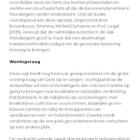
noordelijke rand van Gent zou kunnen plaatsvinden en
werkte een structuurschets uit die de bewonersdynamiek in
Wondelgem verder ondersteunt. Ook de studie
voorafgaand aan deze oproep, uitgevoerd door
Bovenbouw, Orientes, Michiel Dehaene en PwC Legal
(2019), wees uit dat de ruimtelijke potentie in de wijk
Wondelgem groot is, maar dat een doelmatige
transitiemethodiek nodig is om de gewenste kentering
teweeg te brengen.
Woningvraag
Deze wijk biedt nog heel wat groeipotentieel om de grote
woningvraag van Gent op te vangen. Voortgaand op de
analysefase wil men in Wondelgem dan ook een transitie op
gang te brengen naar kwalitatieve ruimtelijke verdichting.
Dat betekent: in de nabijheid van voorzieningen, met
kwalitatieve collectieve woonvormen, stedelijke groen-
blauwe ruimtes en nabij de knooppunten van
openbaarvervoer- en fietsnetwerken. Daarbij wordt
verdichten op de ene plek gecombineerd met verluchten
op een andere plek.
De opdracht vertrekt vanuit drie strategisch gelegen sites in