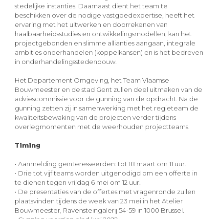
stedelijke instanties. Daarnaast dient het team te
beschikken over de nodige vastgoedexpertise, heeft het
ervaring met het uitwerken en doorrekenen van
haalbaarheidsstudies en ontwikkelingsmodellen, kan het
projectgebonden en slimme allianties aangaan, integrale
ambities onderhandelen (koppelkansen) en is het bedreven
in onderhandelingsstedenbouw.
Het Departement Omgeving, het Team Vlaamse
Bouwmeester en de stad Gent zullen deel uitmaken van de
adviescommissie voor de gunning van de opdracht. Na de
gunning zetten zij in samenwerking met het regieteam de
kwaliteitsbewaking van de projecten verder tijdens
overlegmomenten met de weerhouden projectteams.
Timing
• Aanmelding geïnteresseerden: tot 18 maart om 11 uur.
• Drie tot vijf teams worden uitgenodigd om een offerte in
te dienen tegen vrijdag 6 mei om 12 uur.
• De presentaties van de offertes met vragenronde zullen
plaatsvinden tijdens de week van 23 mei in het Atelier
Bouwmeester, Ravensteingalerij 54-59 in 1000 Brussel.