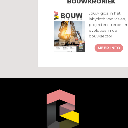
BOUWKRONIEK
Jouw gids in het
labyrinth van visies,
projecten, trends e
evoluties in de
bouwsector
MEER INFO