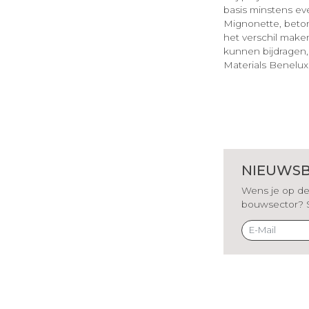
basis minstens eve
Mignonette, beto
het verschil make
kunnen bijdragen,
Materials Benelux
NIEUWSB
Wens je op de 
bouwsector? Sch