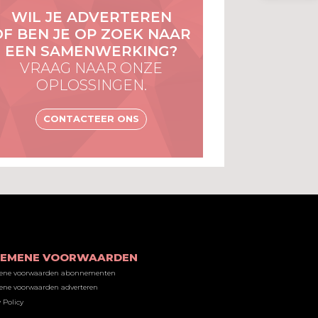
WIL JE ADVERTEREN
OF BEN JE OP ZOEK NAAR
EEN SAMENWERKING?
VRAAG NAAR ONZE
OPLOSSINGEN.
CONTACTEER ONS
GEMENE VOORWAARDEN
ene voorwaarden abonnementen
ne voorwaarden adverteren
 Policy