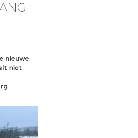
GANG
e nieuwe
lt niet
erg