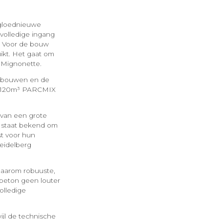
 gloednieuwe
volledige ingang
. Voor de bouw
uikt. Het gaat om
 Mignonette.
gebouwen en de
r 1120m³ PARCMIX
 van een grote
nd staat bekend om
st voor hun
Heidelberg
 daarom robuuste,
beton geen louter
olledige
ijl de technische