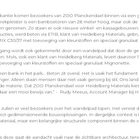
akantie komen bezoekers van ZOO Planckendael binnen via een
trekpleister is een bamboetoren van 28 meter hoog, maar ook de 
n genomen. Zo staan er ook nieuwe winkel- en kassagebouwen
ructies, werd beton via ETIB, klant van Heidelberg Materials, gebr
X C30/37 met toevoeging van kleurstoffen en speciaal granulaat
gang wordt ook gekenmerkt door een wandelpad dat door de 
. Mols, ook een klant van Heidelberg Materials, levert daarvoo
evoeging van kleurstoffen en speciaal granulaat Mignonette.
en bank in het park… Beton zit overal. Het is vaak het fundament
anger. Alleen staan mensen daar niet vaak genoeg bij stil. Ons la
 de materie. Dat ZOO Planckendael voor Heidelberg Materials kie
daar een mooi bewijs van.” - ​ Rudy Meeus, Account Manager bij 
r zullen er veel bezoekers over het wandelpad lopen. Het vereist
ct gedimensioneerde bouwoplossingen. In dergelijke context is 
eriaal, maar een belangrijke structurele component binnen de v
ls deze gaat de aandacht vaak naar de zichtbare architectuur, terw