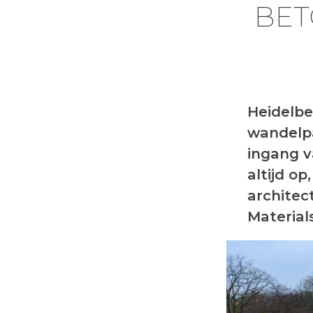
BET
Heidelbe
wandelp
ingang v
altijd o
architect
Material