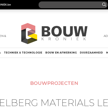
ONIEK.be
EN &
AD
A
TECHNIEK & TECHNOLOGIE
BOUW EN AFWERKING
DUURZAAMHEID
M
BOUWPROJECTEN
ELBERG MATERIALS L