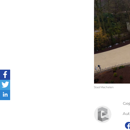
Stad Mechelen
Gep
Au