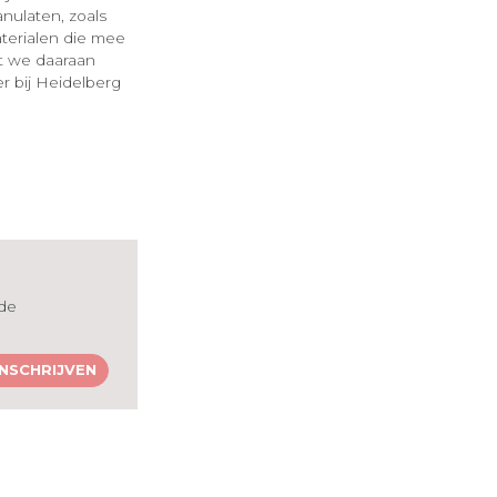
anulaten, zoals
terialen die mee
at we daaraan
r bij Heidelberg
 de
INSCHRIJVEN