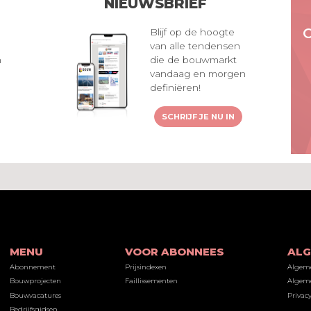
NIEUWSBRIEF
Blijf op de hoogte
van alle tendensen
n
die de bouwmarkt
vandaag en morgen
definiëren!
SCHRIJF JE NU IN
MENU
VOOR ABONNEES
AL
Abonnement
Prijsindexen
Algem
Bouwprojecten
Faillissementen
Algeme
Bouwvacatures
Privacy
Bedrijfsgidsen