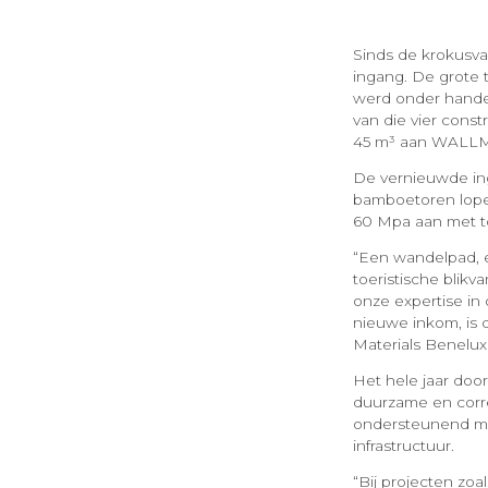
Sinds de krokusv
ingang. De grote 
werd onder hande
van die vier const
45 m³ aan WALLMI
De vernieuwde in
bamboetoren lopen
60 Mpa aan met to
“Een wandelpad, e
toeristische blikv
onze expertise in
nieuwe inkom, is 
Materials Benelux
Het hele jaar doo
duurzame en corre
ondersteunend mat
infrastructuur.
“Bij projecten zoa