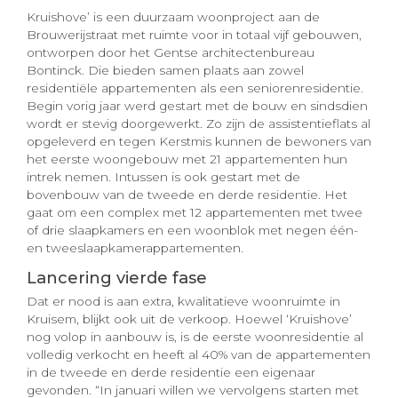
Kruishove’ is een duurzaam woonproject aan de
Brouwerijstraat met ruimte voor in totaal vijf gebouwen,
ontworpen door het Gentse architectenbureau
Bontinck. Die bieden samen plaats aan zowel
residentiële appartementen als een seniorenresidentie.
Begin vorig jaar werd gestart met de bouw en sindsdien
wordt er stevig doorgewerkt. Zo zijn de assistentieflats al
opgeleverd en tegen Kerstmis kunnen de bewoners van
het eerste woongebouw met 21 appartementen hun
intrek nemen. Intussen is ook gestart met de
bovenbouw van de tweede en derde residentie. Het
gaat om een complex met 12 appartementen met twee
of drie slaapkamers en een woonblok met negen één-
en tweeslaapkamerappartementen.
Lancering vierde fase
Dat er nood is aan extra, kwalitatieve woonruimte in
Kruisem, blijkt ook uit de verkoop. Hoewel ‘Kruishove’
nog volop in aanbouw is, is de eerste woonresidentie al
volledig verkocht en heeft al 40% van de appartementen
in de tweede en derde residentie een eigenaar
gevonden. “In januari willen we vervolgens starten met