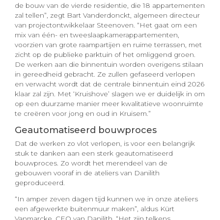
de bouw van de vierde residentie, die 18 appartementen
zal tellen”, zegt Bart Vanderdonckt, algemeen directeur
van projectontwikkelaar Steenoven. “Het gaat om een
mix van één- en tweeslaapkamerappartementen,
voorzien van grote raampartijen en ruime terrassen, met
zicht op de publieke parktuin of het omliggend groen.
De werken aan die binnentuin worden overigens stilaan
in gereedheid gebracht. Ze zullen gefaseerd verlopen
en verwacht wordt dat de centrale binnentuin eind 2026
klaar zal zijn. Met ‘Kruishove’ slagen we er duidelijk in om
op een duurzame manier meer kwalitatieve woonruimte
te creëren voor jong en oud in Kruisem.”
Geautomatiseerd bouwproces
Dat de werken zo vlot verlopen, is voor een belangrijk
stuk te danken aan een sterk geautomatiseerd
bouwproces. Zo wordt het merendeel van de
gebouwen vooraf in de ateliers van Danilith
geproduceerd.
“In amper zeven dagen tijd kunnen we in onze ateliers
een afgewerkte buitenmuur maken”, aldus Kürt
Vanmarcke, CEO van Danilith. “Het zijn telkens