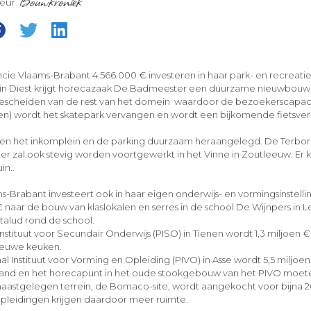
teur
vincie Vlaams-Brabant 4.566.000 € investeren in haar park- en recreat
n in Diest krijgt horecazaak De Badmeester een duurzame nieuwbou
gescheiden van de rest van het domein waardoor de bezoekerscapaci
uven) wordt het skatepark vervangen en wordt een bijkomende fietsve
.
rden het inkomplein en de parking duurzaam heraangelegd. De Terbo
ter zal ook stevig worden voortgewerkt in het Vinne in Zoutleeuw. E
in..
s-Brabant investeert ook in haar eigen onderwijs- en vormingsinstelli
 € naar de bouw van klaslokalen en serres in de school De Wijnpers in 
alud rond de school.
l Instituut voor Secundair Onderwijs (PISO) in Tienen wordt 1,3 miljoen
ieuwe keuken.
aal Instituut voor Vorming en Opleiding (PIVO) in Asse wordt 5,5 miljoe
tand en het horecapunt in het oude stookgebouw van het PIVO moet
t naastgelegen terrein, de Bomaco-site, wordt aangekocht voor bijna 2
sopleidingen krijgen daardoor meer ruimte.