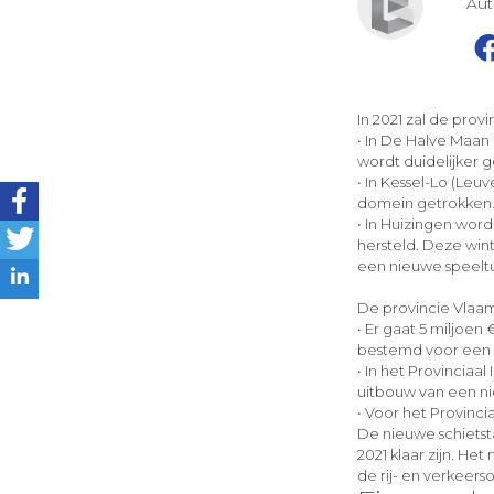
Au
In 2021 zal de pro
• In De Halve Maa
wordt duidelijker 
• In Kessel-Lo (Le
domein getrokken
• In Huizingen wo
hersteld. Deze win
een nieuwe speeltu
De provincie Vlaam
• Er gaat 5 miljoen
bestemd voor een t
• In het Provinciaa
uitbouw van een n
• Voor het Provinci
De nieuwe schiets
2021 klaar zijn. He
de rij- en verkeer