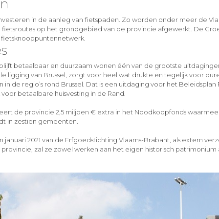
en
t investeren in de aanleg van fietspaden. Zo worden onder meer de V
ietsroutes op het grondgebied van de provincie afgewerkt. De Groe
w fietsknooppuntennetwerk.
es
 blijft betaalbaar en duurzaam wonen één van de grootste uitdaginge
e ligging van Brussel, zorgt voor heel wat drukte en tegelijk voor dur
in de regio’s rond Brussel. Dat is een uitdaging voor het Beleidsplan
 voor betaalbare huisvesting in de Rand.
teert de provincie 2,5 miljoen € extra in het Noodkoopfonds waarme
dt in zestien gemeenten.
n januari 2021 van de Erfgoedstichting Vlaams-Brabant, als extern verz
provincie, zal ze zowel werken aan het eigen historisch patrimonium 