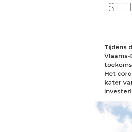
STE
Tijdens 
Vlaams-B
toekomst
Het coro
kater va
investe