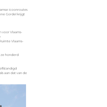
laamse icoonroutes
ne Gordel krijgt
n voor Vlaams-
e
 Ruimte Vlaams-
e ze honderd
elfstandigd
als aan dat van de