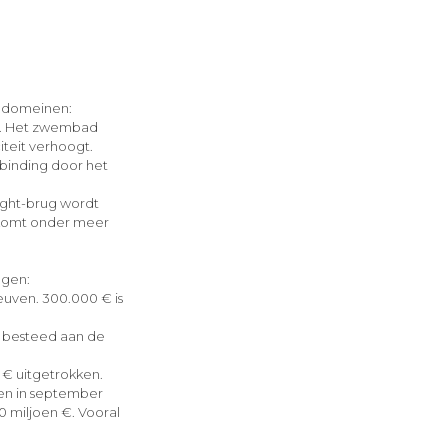
iedomeinen:
w. Het zwembad
teit verhoogt.
rbinding door het
rght-brug wordt
r komt onder meer
ngen:
Leuven. 300.000 € is
 € besteed aan de
n € uitgetrokken.
en in september
0 miljoen €. Vooral