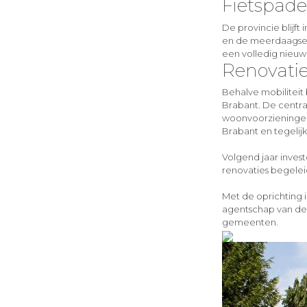
Fietspad
De provincie blijf
en de meerdaagse f
een volledig nieu
Renovati
Behalve mobiliteit
Brabant. De central
woonvoorzieningen 
Brabant en tegelijk
Volgend jaar inves
renovaties begelei
Met de oprichting i
agentschap van de 
gemeenten.