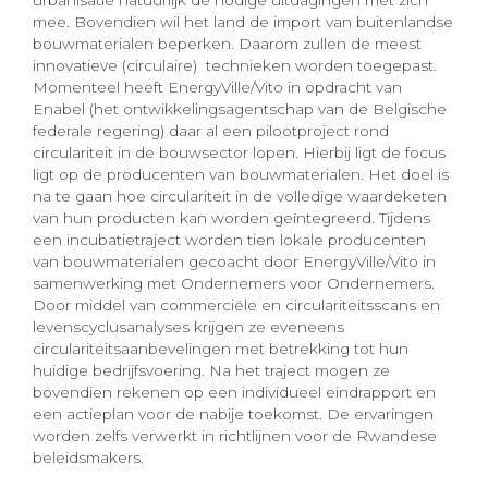
mee. Bovendien wil het land de import van buitenlandse
bouwmaterialen beperken. Daarom zullen de meest
innovatieve (circulaire) technieken worden toegepast.
Momenteel heeft EnergyVille/Vito in opdracht van
Enabel (het ontwikkelingsagentschap van de Belgische
federale regering) daar al een pilootproject rond
circulariteit in de bouwsector lopen. Hierbij ligt de focus
ligt op de producenten van bouwmaterialen. Het doel is
na te gaan hoe circulariteit in de volledige waardeketen
van hun producten kan worden geïntegreerd. Tijdens
een incubatietraject worden tien lokale producenten
van bouwmaterialen gecoacht door EnergyVille/Vito in
samenwerking met Ondernemers voor Ondernemers.
Door middel van commerciële en circulariteitsscans en
levenscyclusanalyses krijgen ze eveneens
circulariteitsaanbevelingen met betrekking tot hun
huidige bedrijfsvoering. Na het traject mogen ze
bovendien rekenen op een individueel eindrapport en
een actieplan voor de nabije toekomst. De ervaringen
worden zelfs verwerkt in richtlijnen voor de Rwandese
beleidsmakers.