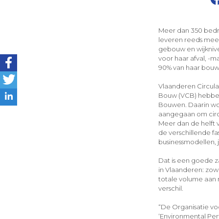
Meer dan 350 bedr
leveren reeds meer
gebouw en wijknive
voor haar afval, -
90% van haar bouw-
Vlaanderen Circul
Bouw (VCB) hebben 
Bouwen. Daarin wo
aangegaan om circu
Meer dan de helft 
de verschillende f
businessmodellen, 
Dat is een goede z
in Vlaanderen: zow
totale volume aan 
verschil.
“De Organisatie v
‘Environmental Per