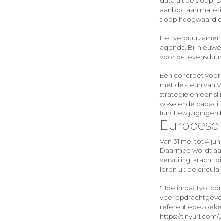
data uit de sloop.
aanbod aan materia
sloop hoogwaardig 
Het verduurzamen 
agenda. Bij nieuwe
voor de levensduur
Een concreet voorb
met de steun van V
strategie en een s
wisselende capacit
functiewijzigingen 
Europese
Van 31 mei tot 4 j
Daarmee wordt aan
vervuiling, kracht 
leren uit de circu
'Hoe impactvol com
veel opdrachtgever
referentiebezoeken
https://tinyurl.com/