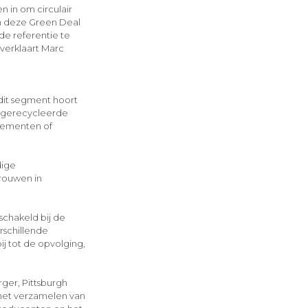
 in om circulair
n deze Green Deal
de referentie te
verklaart Marc
dit segment hoort
t gerecycleerde
elementen of
dige
trouwen in
chakeld bij de
rschillende
ij tot de opvolging,
ger, Pittsburgh
 het verzamelen van