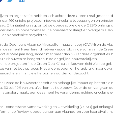
ijven en organisaties hebben zich achter deze Green Deal geschaar
 dan 160 unieke projecten nieuwe circulaire toepassingen en principe
au. Dit initiatief draagt bij tot de goede score die de OESO onlangs
materialen- en bodembeheer. De bouwsector slaagt er overigens al la
 en sloopafval te recycleren.
air, de Openbare Vlaamse Afvalstoffenmaatschappij (OVAM) en de Vl
gezamenlijk een lerend netwerk uitgerold in de vorm van de Green 
rdt al twee jaar lang, samen met meer dan 350 andere organisaties
lair bouwen te integreren in de dagelijkse bouwpraktijken.
van de projecten in de Green Deal Circulair Bouwen richt zich op ge
ases van het bouwproces. Niet alleen slopen en hergebruik, maar ook
juridische en financiële hefbomen worden onderzocht.
aak want de bouwsector heeft een belangrijke impact op het totale 
at 30 tot 40% van ons afval komt uit de bouw. Door de omvang van de
materialen, maakt een gezamenlijke verandering richting circulaire 
oor Economische Samenwerking en Ontwikkeling (OESO) gaf onlangs i
formance Review’ goede punten aan Vlaanderen voor haar afval-, ma