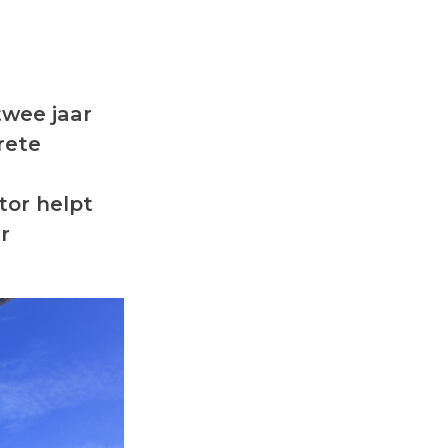
twee jaar
rete
tor helpt
r