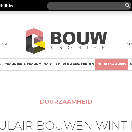
ONIEK.be
EN &
AD
A
TECHNIEK & TECHNOLOGIE
BOUW EN AFWERKING
DUURZAAMHEID
M
DUURZAAMHEID
ULAIR BOUWEN WINT