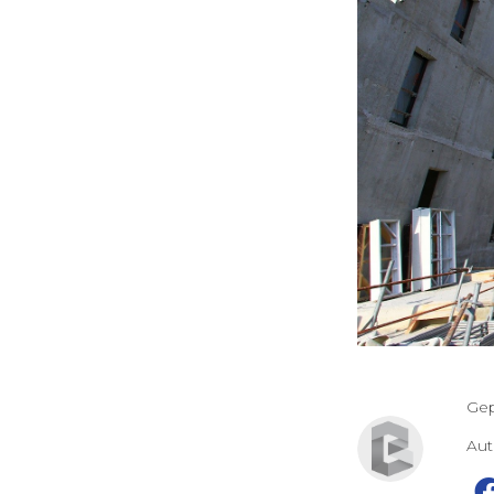
Gep
Au