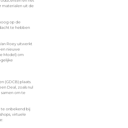
lproducenten en het
 materialen uit de
hoog op de
ndacht te hebben
 Van Roey uitwerkt
 een nieuwe
tie Model) om
gelijke
en (GDCB) plaats.
n Deal, zoals nul
,… samen om te
 te onbekend bij
hops, virtuele
e: