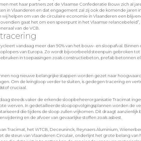
 met haar partners zet de Vlaamse Confederatie Bouw zich al jaren
ken in Vlaanderen en dat engagement zal zij ook de komende jaren i
en wij helpen om van de circulaire economie in Vlaanderen een blijven
ovendien gaat het om een speerpunt in het Vlaamse relancebeleid”, 
generaal van de VCB.
 tracering
ycleert vandaag meer dan 90% van het bouw- en sloopafval. Binnen 
koplopers van Europa. Zo wordt bijvoorbeeld steenpuin gebroken to
ebruiken in toepassingen zoals constructiebeton, prefab betonnen 
nnen nog nieuwe belangrijke stappen worden gezet naar hoogwaar
gen. Om de kringloop verder te sluiten, is gedegen tracering en ver
stof cruciaal.
aag steeds vaker de erkende sloopbeheerorganisatie Tracimat inges
ote werven. In gedetailleerde sloopopvolgingsplannen worden de ve
ariseerd die tijdens de sloop zullen vrijkomen. Dit draagt aanzienlijk b
rwijdering en de afvoer van gevaarlijke stoffen zoals asbest.
van Tracimat, het WTCB, Deceuninck, Reynaers Aluminium, Wienerber
t de steun van Vlaanderen Circulair, onderlijnt het grote belang van