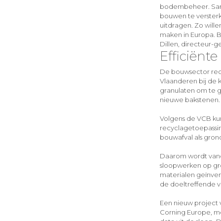
bodembeheer. Samen
bouwen te verster
uitdragen. Zo will
maken in Europa. B
Dillen, directeur-
Efficiënte
De bouwsector rec
Vlaanderen bij de 
granulaten om te g
nieuwe bakstenen.
Volgens de VCB ku
recyclagetoepassin
bouwafval als grond
Daarom wordt vand
sloopwerken op gr
materialen geïnvent
de doeltreffende ve
Een nieuw project 
Corning Europe, me