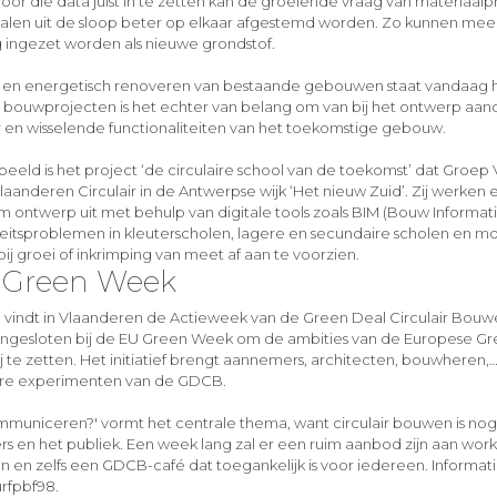
 Door die data juist in te zetten kan de groeiende vraag van materiaa
len uit de sloop beter op elkaar afgestemd worden. Zo kunnen meer
ingezet worden als nieuwe grondstof.
en energetisch renoveren van bestaande gebouwen staat vandaag 
 bouwprojecten is het echter van belang om van bij het ontwerp aa
 en wisselende functionaliteiten van het toekomstige gebouw.
eeld is het project ‘de circulaire school van de toekomst’ dat Groep
laanderen Circulair in de Antwerpse wijk ‘Het nieuw Zuid’. Zij werken
lim ontwerp uit met behulp van digitale tools zoals BIM (Bouw Informa
eitsproblemen in kleuterscholen, lagere en secundaire scholen en mo
bij groei of inkrimping van meet af aan te voorzien.
 Green Week
uni vindt in Vlaanderen de Actieweek van de Green Deal Circulair Bouw
gesloten bij de EU Green Week om de ambities van de Europese Gree
bij te zetten. Het initiatief brengt aannemers, architecten, bouwheren
laire experimenten van de GDCB.
municeren?' vormt het centrale thema, want circulair bouwen is nog
s en het publiek. Een week lang zal er een ruim aanbod zijn aan works
 en zelfs een GDCB-café dat toegankelijk is voor iedereen. Informati
urfpbf98.