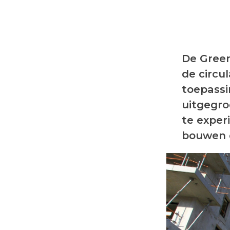
De Green
de circu
toepassi
uitgegro
te exper
bouwen 