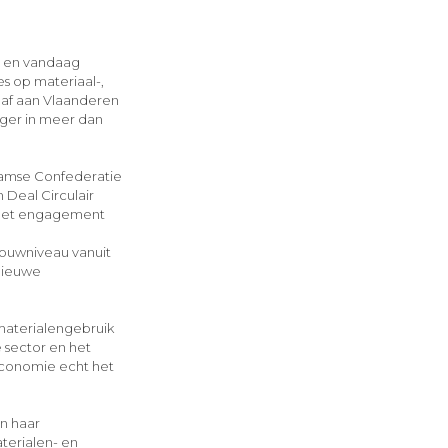
d en vandaag
s op materiaal-,
 gaf aan Vlaanderen
nger in meer dan
aamse Confederatie
Deal Circulair
, het engagement
bouwniveau vanuit
 nieuwe
materialengebruik
 sector en het
economie echt het
n haar
terialen- en