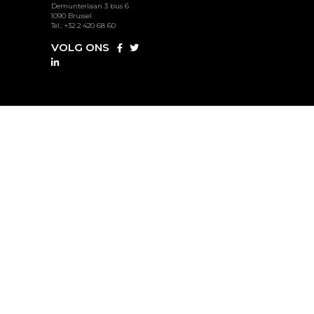
Demunterlaan 3 bus 6
1090 Brussel
Tel.: +32 2 420 68 60
VOLG ONS