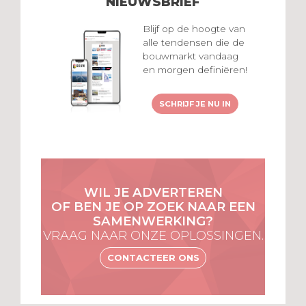
NIEUWSBRIEF
Blijf op de hoogte van
alle tendensen die de
bouwmarkt vandaag
en morgen definiëren!
SCHRIJF JE NU IN
WIL JE ADVERTEREN
OF BEN JE OP ZOEK NAAR EEN
SAMENWERKING?
VRAAG NAAR ONZE OPLOSSINGEN.
CONTACTEER ONS