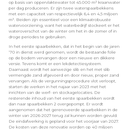
op basis van oppervlaktewater tot 45.000 m³ kraanwater
per dag produceren. Er zijn twee waterspaarbekkens
met een capaciteit van respectievelijk 6,4 en 4,5 miljoen
m³. Beiden zijn essentieel voor een klimaatrobuuste
watervoorziening, want het waterbedrijf stockeert er het
wateroverschot van de winter om het in de zomer of in
droge periodes te gebruiken.
In het eerste spaarbekken, dat in het begin van de jaren
‘70 in dienst werd genomen, wordt de bestaande folie
op de bodem vervangen door een nieuwe en dikkere
versie. Tevens komt er een lekdetectiesysteem.
Daarnaast wordt het aanwezige slib en het met slib
vermengde zand afgevoerd en door nieuw, proper zand
vervangen. Als de vergunningsprocedure vlot verloopt,
starten de werken in het najaar van 2023 met het
inrichten van de werf- en stockagelocaties. De
resterende inhoud van het eerste spaarbekken wordt
dan naar spaarbekken 2 overgepompt. Er wordt
aangenomen dat het gerenoveerde spaarbekken in de
winter van 2026-2027 terug zal kunnen worden gevuld.
De eindafwerking is gepland voor het voorjaar van 2027.
De kosten van deze renovatie worden op 40 miljoen