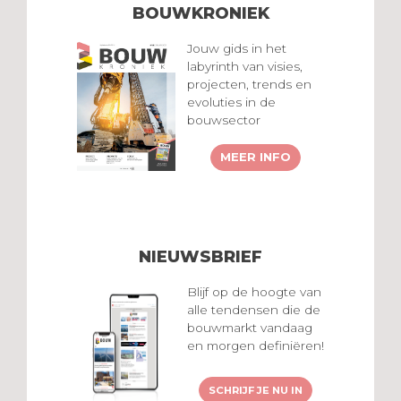
BOUWKRONIEK
Jouw gids in het
labyrinth van visies,
projecten, trends en
evoluties in de
bouwsector
MEER INFO
NIEUWSBRIEF
Blijf op de hoogte van
alle tendensen die de
bouwmarkt vandaag
en morgen definiëren!
SCHRIJF JE NU IN