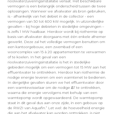
rioolwaterzuiveringsinstallatie verlaat. Het beschikbare
vermogen is een belangrijk onderscheid tussen de twee
oplossingen. Wanneer we afvalwater als bron gebruiken,
is - afhankelijk van het debiet in de collector - een
vermogen van 50 tot 600 kW mogelijk. In uitzonderlijke
gevallen – bij hoge debieten in stedelijke omgevingen –
is zelfs 1 MW haalbaar. Hierdoor wordt bij riothermie op
basis van afvalwater doorgaans met één enkele afnemer
gewerkt. Deze zal het volledige vermogen benutten om
een kantoorgebouw, een zwembad of een
wooncomplex van 15 à 20 appartementen te verwarmen
of te koelen. In het geval van een
rioolwaterzuiveringsinstallatie is het in stedelijke
gebieden mogelijk om een vermogen tot 15 MW aan het
effluentwater te onttrekken. Hierdoor kan riothermie de
nodige energie leveren om een warmtenet te bedienen.
In dergelijke gevallen sturen we het effluentwater door
een warmtewisselaar om de nodige ΔT te onttrekken,
waarna die energie vervolgens met behulp van een
warmtepomp wordt opgewaardeerd. De warmtepomp
staat in dit geval dus aan onze zijde, in een gebouw op
de RWZI van Aquafin.” Let wel: de hoeveelheid energie
die aan het afvalwater kan worden onttrokken, is niet