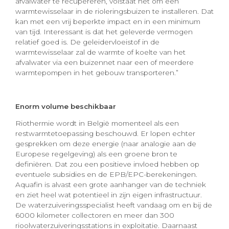
afvalwater te recupereren, volstaat het om een
warmtewisselaar in de rioleringsbuizen te installeren. Dat
kan met een vrij beperkte impact en in een minimum
van tijd. Interessant is dat het geleverde vermogen
relatief goed is. De geleidervloeistof in de
warmtewisselaar zal de warmte of koelte van het
afvalwater via een buizennet naar een of meerdere
warmtepompen in het gebouw transporteren.”
Enorm volume beschikbaar
Riothermie wordt in België momenteel als een
restwarmtetoepassing beschouwd. Er lopen echter
gesprekken om deze energie (naar analogie aan de
Europese regelgeving) als een groene bron te
definiëren. Dat zou een positieve invloed hebben op
eventuele subsidies en de EPB/EPC-berekeningen.
Aquafin is alvast een grote aanhanger van de techniek
en ziet heel wat potentieel in zijn eigen infrastructuur.
De waterzuiveringsspecialist heeft vandaag om en bij de
6000 kilometer collectoren en meer dan 300
rioolwaterzuiveringsstations in exploitatie. Daarnaast