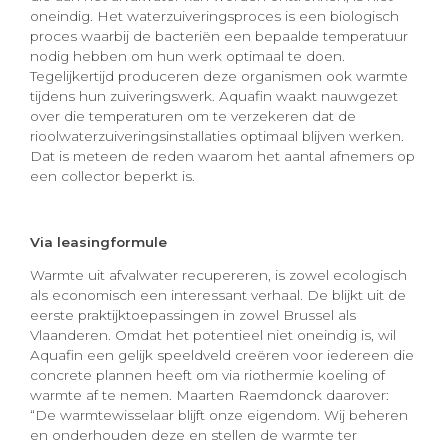
oneindig. Het waterzuiveringsproces is een biologisch
proces waarbij de bacteriën een bepaalde temperatuur
nodig hebben om hun werk optimaal te doen.
Tegelijkertijd produceren deze organismen ook warmte
tijdens hun zuiveringswerk. Aquafin waakt nauwgezet
over die temperaturen om te verzekeren dat de
rioolwaterzuiveringsinstallaties optimaal blijven werken.
Dat is meteen de reden waarom het aantal afnemers op
een collector beperkt is.
Via leasingformule
Warmte uit afvalwater recupereren, is zowel ecologisch
als economisch een interessant verhaal. De blijkt uit de
eerste praktijktoepassingen in zowel Brussel als
Vlaanderen. Omdat het potentieel niet oneindig is, wil
Aquafin een gelijk speeldveld creëren voor iedereen die
concrete plannen heeft om via riothermie koeling of
warmte af te nemen. Maarten Raemdonck daarover:
“De warmtewisselaar blijft onze eigendom. Wij beheren
en onderhouden deze en stellen de warmte ter