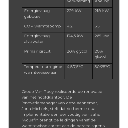
Verwarming
Koeling
Energievraag
229 kW
218 kW
gebouw
COP warmtepomp
4,2
5,5
Energievraag
174,5 kW
269 kW
afvalwater
Primair circuit
20% glycol
20%
glycol
Temperatuurregime
4,5/7,5°C
30/25°C
warmtewisselaar
Groep Van Roey realiseerde de renovatie
van het hoofdkantoor. De
innovatiemanager van deze aannemer,
Jona Michiels, stelt dat riothermie qua
implementatie een eenvoudig verhaal is.
“Aquafin brengt de leidingen vanaf de
warmtewisselaar tot aan de perceelsgrens.