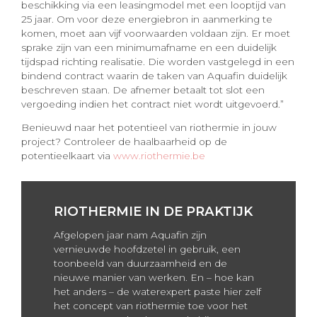
beschikking via een leasingmodel met een looptijd van
25 jaar. Om voor deze energiebron in aanmerking te
komen, moet aan vijf voorwaarden voldaan zijn. Er moet
sprake zijn van een minimumafname en een duidelijk
tijdspad richting realisatie. Die worden vastgelegd in een
bindend contract waarin de taken van Aquafin duidelijk
beschreven staan. De afnemer betaalt tot slot een
vergoeding indien het contract niet wordt uitgevoerd.”
Benieuwd naar het potentieel van riothermie in jouw
project? Controleer de haalbaarheid op de
potentieelkaart via
www.riothermie.be
RIOTHERMIE IN DE PRAKTIJK
Afgelopen jaar nam Aquafin zijn
vernieuwde hoofdzetel in gebruik, een
toonbeeld van duurzaamheid en de
nieuwe manier van werken. En – hoe kan
het anders – de waterexpert paste hier zelf
het concept van riothermie toe voor het