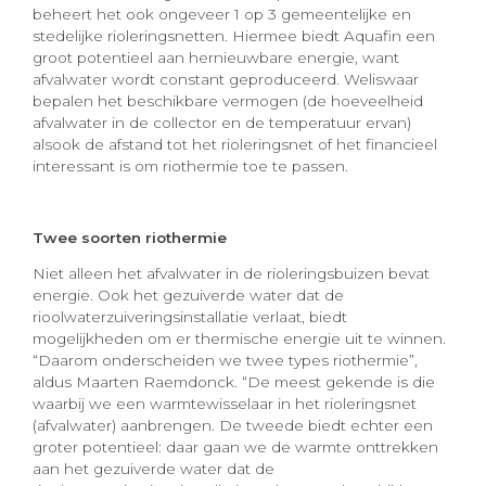
beheert het ook ongeveer 1 op 3 gemeentelijke en
stedelijke rioleringsnetten. Hiermee biedt Aquafin een
groot potentieel aan hernieuwbare energie, want
afvalwater wordt constant geproduceerd. Weliswaar
bepalen het beschikbare vermogen (de hoeveelheid
afvalwater in de collector en de temperatuur ervan)
alsook de afstand tot het rioleringsnet of het financieel
interessant is om riothermie toe te passen.
Twee soorten riothermie
Niet alleen het afvalwater in de rioleringsbuizen bevat
energie. Ook het gezuiverde water dat de
rioolwaterzuiveringsinstallatie verlaat, biedt
mogelijkheden om er thermische energie uit te winnen.
“Daarom onderscheiden we twee types riothermie”,
aldus Maarten Raemdonck. “De meest gekende is die
waarbij we een warmtewisselaar in het rioleringsnet
(afvalwater) aanbrengen. De tweede biedt echter een
groter potentieel: daar gaan we de warmte onttrekken
aan het gezuiverde water dat de