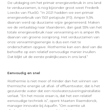
De uitdaging om het primair energieverbruik in ons land
te verduurzamen, is nog bijzonder groot weet Frederik
Loeckx van Flux50. “In 2021 hadden we een primair
energieverbruik van 1501 petajoule (PJ). Amper 9,5%
daarvan werd op duurzame wijze gegenereerd. Maken
we de vertaalslag naar Vlaanderen, dan gaat 55% van het
totale energieverbruik naar verwarming en is amper 6%
daarvan van groene oorsprong. Het verduurzamen van
onze verwarmingsenergie is dus een niet te
onderschatten opgave. Riothermie kan een deel van die
behoefte op een relatief eenvoudige manier invullen.
Dat blijkt uit de eerste praktijkcases in ons land.”
Eenvoudig en snel
Riothermie is niet meer of minder dan het winnen van
thermische energie uit afval- of effluentwater, dat is het
gezuiverde water dat een rioolwaterzuiveringsinstallatie
verlaat. “En het mooie eraan is, dat het een relatief
eenvoudige techniek is”, opent Maarten Raemdonck,
manager innovatie bij Aquafin. “Om warmte uit