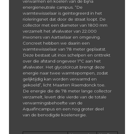
verwarmen en koelen van de bijna
energieneutrale campus. “De
warmtewisselaar is geïntegreerd in het
rioleringsnet dat door de straat loopt. De
collector met een diameter van 1800 mm
verzamelt het afvalwater van 22.000
inwoners van Aartselaar en omgeving.
Concreet hebben we daarin een
warmtewisselaar van 78 meter geplaatst.
Deze bestaat uit inox schelpen en onttrekt
over die afstand ongeveer 1°C aan het
afvalwater. Het glycolcircuit brengt deze
energie naar twee warmtepompen, zodat
gelijktijdig kan worden verwarmd en
gekoeld”, licht Maarten Raemdonck toe.
De energie die de 78 meter lange collector
verzamelt, levert drie vierde van de totale
verwarmingsbehoefte van de
Aquafincampus en een nog groter deel
van de benodigde koelenergie.