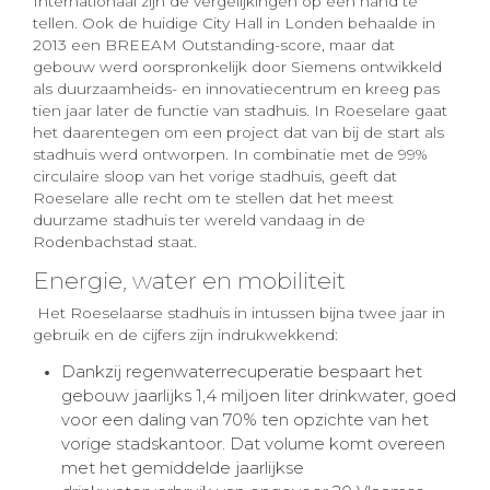
Internationaal zijn de vergelijkingen op één hand te
tellen. Ook de huidige City Hall in Londen behaalde in
2013 een BREEAM Outstanding-score, maar dat
gebouw werd oorspronkelijk door Siemens ontwikkeld
als duurzaamheids- en innovatiecentrum en kreeg pas
tien jaar later de functie van stadhuis. In Roeselare gaat
het daarentegen om een project dat van bij de start als
stadhuis werd ontworpen. In combinatie met de 99%
circulaire sloop van het vorige stadhuis, geeft dat
Roeselare alle recht om te stellen dat het meest
duurzame stadhuis ter wereld vandaag in de
Rodenbachstad staat.
Energie, water en mobiliteit
Het Roeselaarse stadhuis in intussen bijna twee jaar in
gebruik en de cijfers zijn indrukwekkend:
Dankzij regenwaterrecuperatie bespaart het
gebouw jaarlijks 1,4 miljoen liter drinkwater, goed
voor een daling van 70% ten opzichte van het
vorige stadskantoor. Dat volume komt overeen
met het gemiddelde jaarlijkse