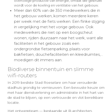
overtollige productie van energie, omdat die gebruikt
wordt voor de koeling en ventilatie van het gebouw.
Meer dan 60% van de 350 medewerkers die in
het gebouw werken, komen meerdere keren
per week met de fiets werken. Een flinke stijging
in vergelijking met het vorige gebouw. Ook
medewerkers die niet op een boogscheut
wonen, rijden duurzaam naar het werk, want alle
faciliteiten in het gebouw zoals een
ondergrondse fietsenparking, plaats voor
bakfietsen, douchefaciliteiten en kleedruimtes,…
moedigen dit immers aan.
Biodiverse binnentuin en slimme
wifi-routers
In 2019 besliste Stad Roeselare om haar verouderde
stadhuis grondig te vernieuwen. Een bewuste keuze om
met haar dienstverlening en administratie in het hart van
de stad te blijven, op een vertrouwde en vlot bereikbare
locatie.
Het ontwerpteam — bestaande uit B-architecten,