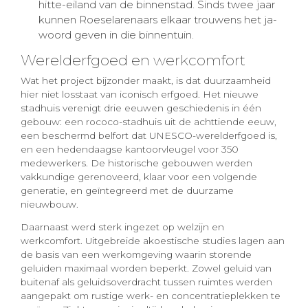
hitte-eiland van de binnenstad. Sinds twee jaar
kunnen Roeselarenaars elkaar trouwens het ja-
woord geven in die binnentuin.
Werelderfgoed en werkcomfort
Wat het project bijzonder maakt, is dat duurzaamheid
hier niet losstaat van iconisch erfgoed. Het nieuwe
stadhuis verenigt drie eeuwen geschiedenis in één
gebouw: een rococo-stadhuis uit de achttiende eeuw,
een beschermd belfort dat UNESCO-werelderfgoed is,
en een hedendaagse kantoorvleugel voor 350
medewerkers. De historische gebouwen werden
vakkundige gerenoveerd, klaar voor een volgende
generatie, en geïntegreerd met de duurzame
nieuwbouw.
Daarnaast werd sterk ingezet op welzijn en
werkcomfort. Uitgebreide akoestische studies lagen aan
de basis van een werkomgeving waarin storende
geluiden maximaal worden beperkt. Zowel geluid van
buitenaf als geluidsoverdracht tussen ruimtes werden
aangepakt om rustige werk- en concentratieplekken te