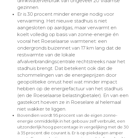
drinkwaterverbruik van ongeveer 20 Vlaamse
gezinnen.
Er is 30 procent minder energie nodig voor
verwarming. Het nieuwe stadhuis is niet
aangesloten op aardgas, maar verwarmt en
koelt volledig op basis van zonne-energie én
vooral het Roeselaarse warmtenet: een
ondergronds buizennet van 17 km lang dat de
restwarmte van de lokale
afvalverbrandingscentrale rechtstreeks naar het
stadhuis brengt. Dat betekent ook dat de
schommelingen van de energieprijzen door
geopolitieke onrust heel wat minder impact
hebben op de energiefactuur van het stadhuis
(en de Roeselaarse belastingbetaler). En van een
gastekort hoeven ze in Roeselare al helemaal
niet wakker te liggen.
Bovendien wordt 95 procent van de eigen zonne-
energie onmiddellijk in het gebouw zelf verbruikt, een
uitzonderlijk hoog percentage in vergelijking met de 30
à 35 procent die courant is. Er is op piekdagen amper