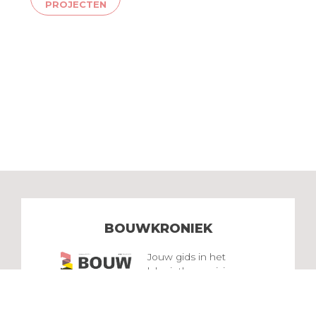
PROJECTEN
BOUWKRONIEK
Jouw gids in het
labyrinth van visies,
projecten, trends en
evoluties in de
bouwsector