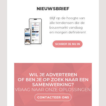
NIEUWSBRIEF
Blijf op de hoogte van
alle tendensen die de
bouwmarkt vandaag
en morgen definiëren!
SCHRIJF JE NU IN
WIL JE ADVERTEREN
OF BEN JE OP ZOEK NAAR EEN
SAMENWERKING?
VRAAG NAAR ONZE OPLOSSINGEN.
CONTACTEER ONS