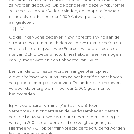
zal worden gebouwd. Op de gondel van deze windturbines
zal je het Wind voor ‘A’-logo vinden, de coöperatie waarbij
inmiddels reeds meer dan 1.500 Antwerpenaars zijn
aangesloten.
DEME
Op de linker-Scheldeoever in Zwijndrecht is Wind aan de
Stroom gestart met het heien van de 25 m lange heipalen
voor de fundering van twee Enercon windturbines op de
site van DEME. Deze windturbines hebben een vermogen
van 3,5 megawatt en een tiphoogte van 150 m.
Eén van de turbines zal worden aangesloten op het
elektriciteitsnet van DEME om zo het bedrijf en haar haven
van groene energie te voorzien. De andere turbine levert
voldoende energie om meer dan 2.000 gezinnen te
bevoorraden.
Bij Antwerp Euro Terminal (AET) aan de Blikken in
Verrebroek zijn ondertussen de werkzaamheden gestart
voor de bouw van twee windturbines met een tiphoogte
van bijna 200 m, een derde turbine volgt volgend jaar.
Hiermee wil AET op termijn volledig zelfbedruipend worden
inzake groene energie.