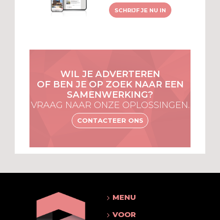
SCHRIJF JE NU IN
WIL JE ADVERTEREN
OF BEN JE OP ZOEK NAAR EEN
SAMENWERKING?
VRAAG NAAR ONZE OPLOSSINGEN.
CONTACTEER ONS
MENU
VOOR