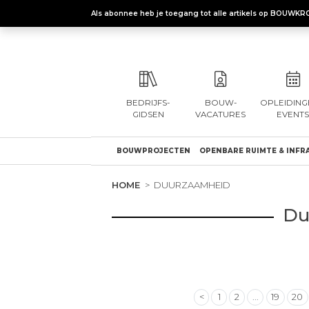
Als abonnee heb je toegang tot alle artikels op BOUWKR
BEDRIJFS-
BOUW-
OPLEIDING
GIDSEN
VACATURES
EVENTS
BOUWPROJECTEN
OPENBARE RUIMTE & INFR
HOME
DUURZAAMHEID
Du
<
1
2
...
19
20