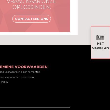
VRAAG NAAR ONZE
OPLOSSINGEN.
CONTACTEER ONS
HET
VAKBLAD
GEMENE VOORWAARDEN
ene voorwaarden abonnementen
ne voorwaarden adverteren
 Policy