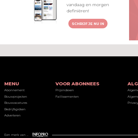
vandaag en morgen
definiëren!
SCHRIJF JE NU IN
MENU
VOOR ABONNEES
AL
Abonnement
Prijsindexen
Algem
Bouwprojecten
Faillissementen
Algeme
Bouwvacatures
Privacy
Bedrijfsgidsen
Adverteren
Een merk van ...