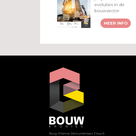
evoluties in de
bouwsector
MEER INFO
Burg. Etienne Demunterlaan 3 bus 6