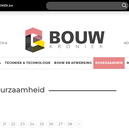
ONIEK.be
EN &
AD
A
TECHNIEK & TECHNOLOGIE
BOUW EN AFWERKING
DUURZAAMHEID
M
urzaamheid
21
22
23
24
25
26
27
28
>