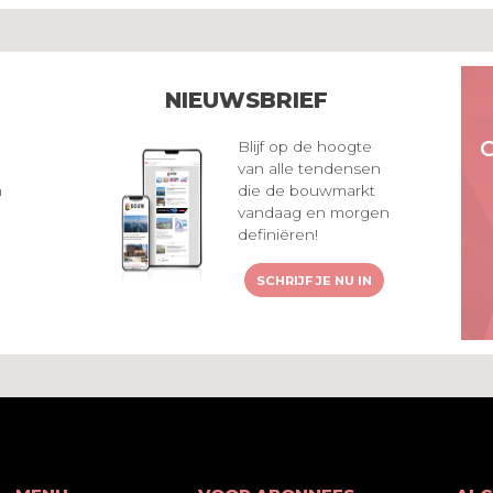
NIEUWSBRIEF
Blijf op de hoogte
van alle tendensen
n
die de bouwmarkt
vandaag en morgen
definiëren!
SCHRIJF JE NU IN