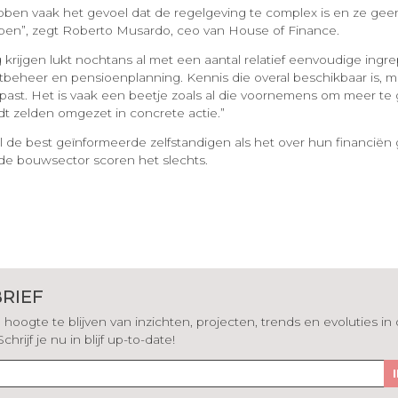
bben vaak het gevoel dat de regelgeving te complex is en ze gee
iepen”, zegt Roberto Musardo, ceo van House of Finance.
krijgen lukt nochtans al met een aantal relatief eenvoudige ingre
nstbeheer en pensioenplanning. Kennis die overal beschikbaar is, 
past. Het is vaak een beetje zoals al die voornemens om meer te
rdt zelden omgezet in concrete actie.”
lal de best geïnformeerde zelfstandigen als het over hun financiën 
de bouwsector scoren het slechts.
RIEF
hoogte te blijven van inzichten, projecten, trends en evoluties in
rijf je nu in blijf up-to-date!