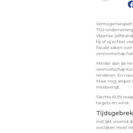
Vermogensexpert H
700 onderneminge
Vlaamse zelfstandi
hij of zij echter
fiscale zaken ove
vennootschap hal
Minder dan de hel
vennootschap kunn
renderen. En nauwe
Maar nog: amper 5
meebrengt.
Slechts 61,5% reag
targets en winst.
Tijdsgebrek
Het lijkt vreemd d
oorzaken moet nie