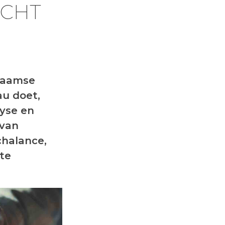
ECHT
Vlaamse
au doet,
lyse en
 van
chalance,
te