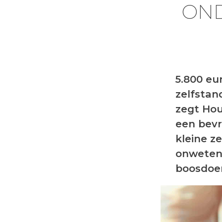
OND
5.800 eu
zelfstan
zegt Hou
een bevr
kleine z
onwetend
boosdoe