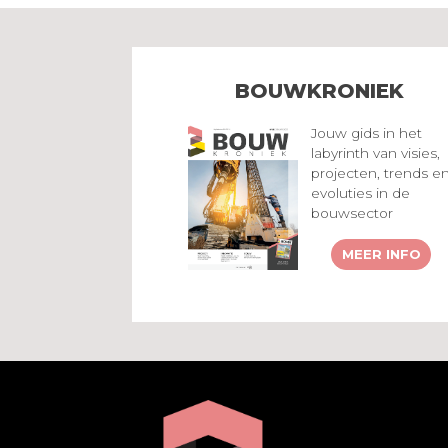
BOUWKRONIEK
Jouw gids in het
labyrinth van visies,
projecten, trends e
evoluties in de
bouwsector
MEER INFO