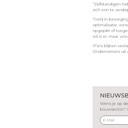
“Zelfstandigen he
zich erin te verd
“Geld in beweging 
optimalisatie, wi
opgepikt of toege
wil is er, maar wo
IT’ers blijken vee
Ondernemers uit 
NIEUWSB
Wens je op de 
bouwsector? Sch