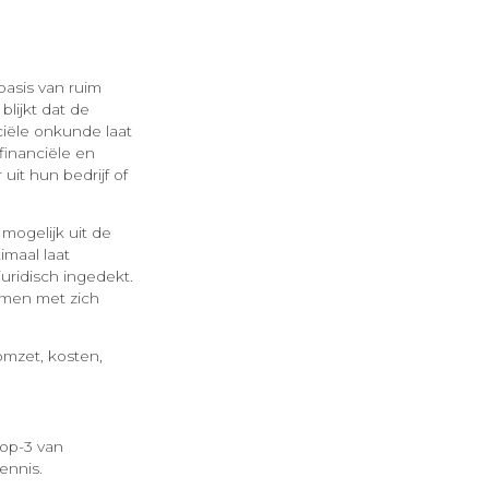
asis van ruim
lijkt dat de
ciële onkunde laat
financiële en
it hun bedrijf of
mogelijk uit de
imaal laat
juridisch ingedekt.
emen met zich
omzet, kosten,
top-3 van
ennis.