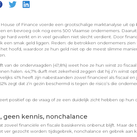
ouse of Finance voerde een grootschalige marktanalyse uit op b
n en bevroeg ook nog eens 500 Vlaamse ondernemers. Daaruit b
ge hard werkt en in veel gevallen niet slecht verdient. Door finan
 vaak een smak geld liggen. Reden: de betrokken ondernemers zien 
r het hoofd, waardoor ze hun geld niet op de meest slimme manier u
en.
ft van de ondervraagden (47,8%) weet hoe ze hun winst zo fiscaal 
en halen. 44,7% durft met zekerheid zeggen dat hij z’n winst opt
lijks 41% heeft zijn nabestaanden zowel financieel als fiscaal en 
2% zegt dat z’n gezin beschermd is tegen de risico’s die ondern
eert positief op de vraag of ze een duidelijk zicht hebben op hun 
, geen kennis, nonchalance
at zoveel financiële en fiscale basiskennis onbenut blijft. Maar de 
t ver gezocht worden: tijdsgebrek, nonchalance en gebrek aan k