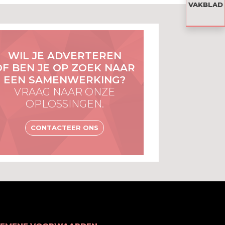
VAKBLAD
WIL JE ADVERTEREN
OF BEN JE OP ZOEK NAAR
EEN SAMENWERKING?
VRAAG NAAR ONZE
OPLOSSINGEN.
CONTACTEER ONS