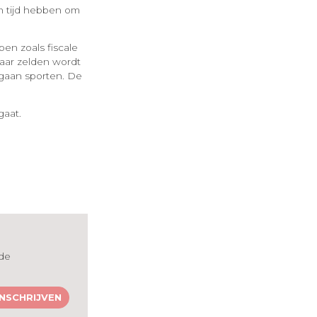
n tijd hebben om
pen zoals fiscale
maar zelden wordt
 gaan sporten. De
gaat.
 de
INSCHRIJVEN