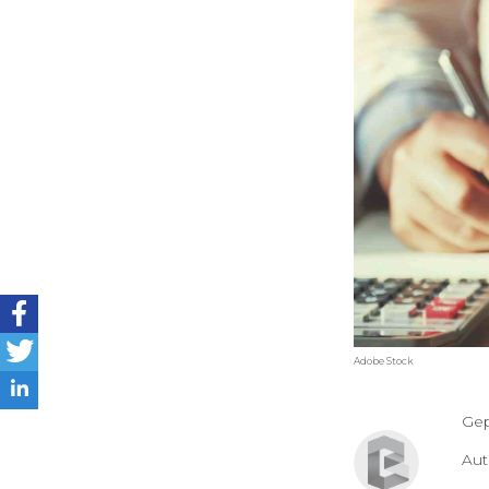
Adobe Stock
Gep
Au