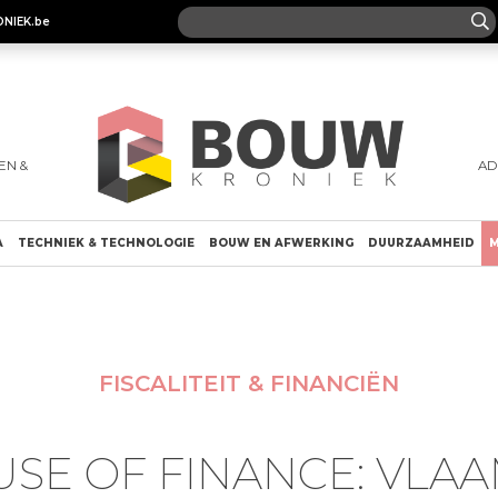
ONIEK.be
EN &
AD
A
TECHNIEK & TECHNOLOGIE
BOUW EN AFWERKING
DUURZAAMHEID
M
FISCALITEIT & FINANCIËN
SE OF FINANCE: VLA