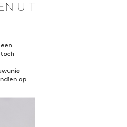
N UIT
 een
 toch
ouwunie
endien op