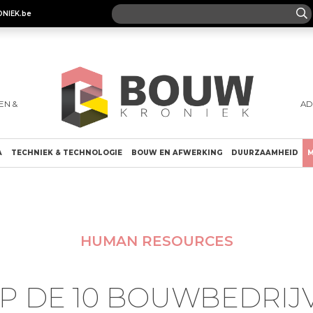
ONIEK.be
EN &
AD
A
TECHNIEK & TECHNOLOGIE
BOUW EN AFWERKING
DUURZAAMHEID
M
HUMAN RESOURCES
OP DE 10 BOUWBEDRIJ