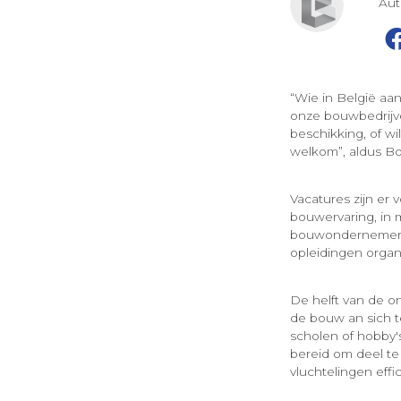
Au
“Wie in België aa
onze bouwbedrijven
beschikking, of w
welkom”, aldus B
Vacatures zijn er 
bouwervaring, in m
bouwondernemers d
opleidingen organ
De helft van de o
de bouw an sich t
scholen of hobby'
bereid om deel te
vluchtelingen effi