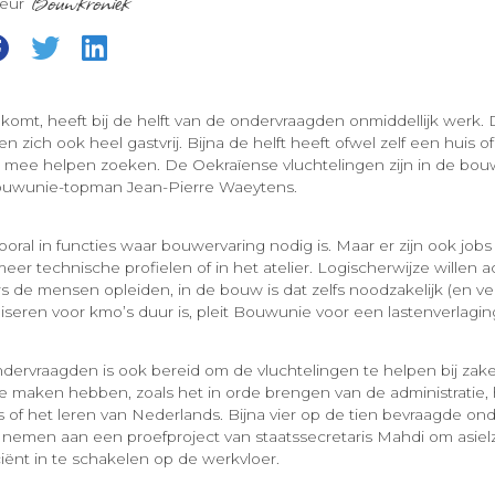
teur
nkomt, heeft bij de helft van de ondervraagden onmiddellijk werk.
 zich ook heel gastvrij. Bijna de helft heeft ofwel zelf een huis o
il mee helpen zoeken. De Oekraïense vluchtelingen zijn in de bo
ouwunie-topman Jean-Pierre Waeytens.
vooral in functies waar bouwervaring nodig is. Maar er zijn ook jo
eer technische profielen of in het atelier. Logischerwijze willen a
e mensen opleiden, in de bouw is dat zelfs noodzakelijk (en ver
iseren voor kmo’s duur is, pleit Bouwunie voor een lastenverlagin
ndervraagden is ook bereid om de vluchtelingen te helpen bij zake
e maken hebben, zoals het in orde brengen van de administratie,
s of het leren van Nederlands. Bijna vier op de tien bevraagde o
 nemen aan een proefproject van staatssecretaris Mahdi om asie
ciënt in te schakelen op de werkvloer.