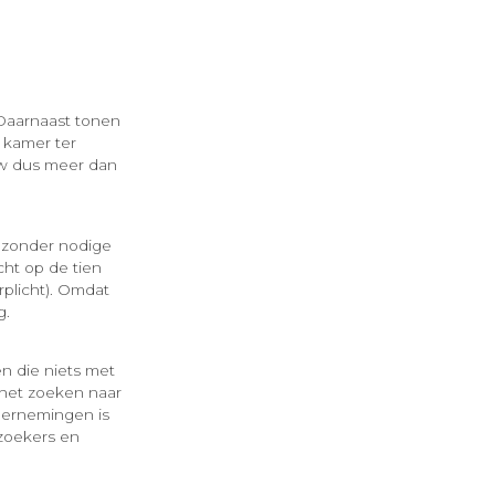
 Daarnaast tonen
f kamer ter
uw dus meer dan
bs zonder nodige
cht op de tien
plicht). Omdat
g.
n die niets met
 het zoeken naar
ndernemingen is
lzoekers en