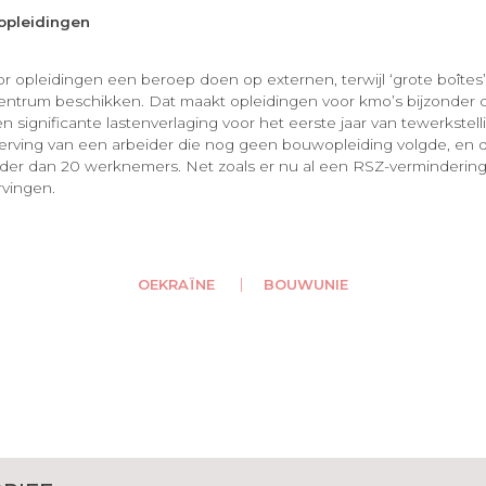
opleidingen
 opleidingen een beroep doen op externen, terwijl ‘grote boîtes
entrum beschikken. Dat maakt opleidingen voor kmo’s bijzonder d
significante lastenverlaging voor het eerste jaar van tewerkstell
ving van een arbeider die nog geen bouwopleiding volgde, en di
der dan 20 werknemers. Net zoals er nu al een RSZ-vermindering
vingen.
OEKRAÏNE
BOUWUNIE