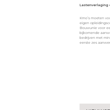
Lastenverlaging 
Kmo’s moeten voor
eigen opleidingsc
Bouwunie voor een 
bijkomende aanwer
bedrijven met min
eerste zes aanwer