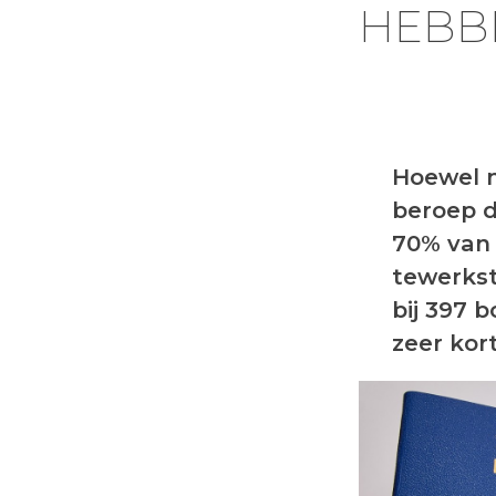
HEBB
Hoewel n
beroep d
70% van 
tewerkst
bij 397 
zeer kor