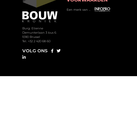
VOORWAARDEN
Een merk van ...
Burg. Etienne
Demunterlaan 3 bus 6
1090 Brussel
Tel.: +32 2 420 68 60
VOLG ONS