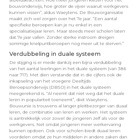
arbeidskrachten. Hoe meer jongeren kiezen voor het
bouwonderwijs, hoe groter de vijver waaruit werkgevers
kunnen vissen”, aldus Waeytens. De Bouworganisatie
maakt zich wel zorgen over het 7e jaar. “Een aantal
specifieke beroepen kan je nu enkel in een
specialisatiejaar leren. Maar steeds meer scholen laten
dat 7e jaar vallen. Zonder sterke instroom dreigen
sommige knelpuntberoepen nog meer uit te sterven.”
Verdubbeling in duale systeem
De stijging is er mede dankzij een bijna verdubbeling
van het aantal leerlingen in het duale systeem (van 386
naar 717). Met dien verstande dat in die cijfers ook de
inkapseling van het vroegere Deeltijds
Beroepsonderwijs (DBSO) in het duale systeem
meegerekend is. “Al neemt dat niet weg dat het duale
leren in populariteit toeneemt”, dixit Waeytens.
Bouwunie is trouwens al langer pleitbezorger van duaal
leren, de combinatie van leren en werken. Het systeem
is aantrekkelijk voor zowel de jongeren zelf als voor de
werkgevers. Net omdat jongeren meer werkervaring
kunnen opdoen. Ook voor scholen biedt duaal leren
voordelen omdat ze hun middelen in andere zaken dan