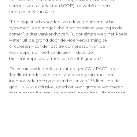
seizoensprestatiefactor (SCOP) tot wel 6 en een
energielabel van A+++.
“Een gigantisch voordeel van deze geothermische
systemen is de mogelijkheid tot passieve koeling in de
zomer”, aldus Vankerkhoven. “Door simpelweg het koele
water uit de grond door de vloerverwarming te
circuleren – zonder dat de compressor van de
warmtepomp hoeft te draaien – daalt de
binnentemperatuur met zo’n 5 tot 6 graden.”
De vernieuwde reeks omvat de geoCOMPACT - een
‘koelkastmodel’ voor een standaardgezin, met een
ingebouwde roestvrijstalen boiler van 175-liter - en de
geoTHERM exclusive, geschikt voor grotere woningen
met externe boilers van 200 tot 2000 liter. Alle pompen,
sturingen en aansluitingen voor passieve koeling zitten
in deze nieuwe toestellen standaard ingebouwd om het
plaatsverlies in de technische ruimte te beperken.
“Wat deze reeks werkelijk uniek maakt in de markt, is
het geavanceerde veiligheidsconcept rondom het
koudemiddel. Vaillant werkte 8 jaar aan deze innovatieve