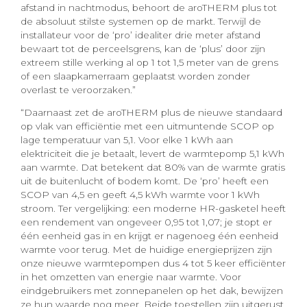
afstand in nachtmodus, behoort de aroTHERM plus tot
de absoluut stilste systemen op de markt. Terwijl de
installateur voor de ‘pro’ idealiter drie meter afstand
bewaart tot de perceelsgrens, kan de ‘plus’ door zijn
extreem stille werking al op 1 tot 1,5 meter van de grens
of een slaapkamerraam geplaatst worden zonder
overlast te veroorzaken.”
“Daarnaast zet de aroTHERM plus de nieuwe standaard
op vlak van efficiëntie met een uitmuntende SCOP op
lage temperatuur van 5,1. Voor elke 1 kWh aan
elektriciteit die je betaalt, levert de warmtepomp 5,1 kWh
aan warmte. Dat betekent dat 80% van de warmte gratis
uit de buitenlucht of bodem komt. De ‘pro’ heeft een
SCOP van 4,5 en geeft 4,5 kWh warmte voor 1 kWh
stroom. Ter vergelijking: een moderne HR-gasketel heeft
een rendement van ongeveer 0,95 tot 1,07; je stopt er
één eenheid gas in en krijgt er nagenoeg één eenheid
warmte voor terug. Met de huidige energieprijzen zijn
onze nieuwe warmtepompen dus 4 tot 5 keer efficiënter
in het omzetten van energie naar warmte. Voor
eindgebruikers met zonnepanelen op het dak, bewijzen
ze hun waarde nog meer. Beide toestellen zijn uitgerust