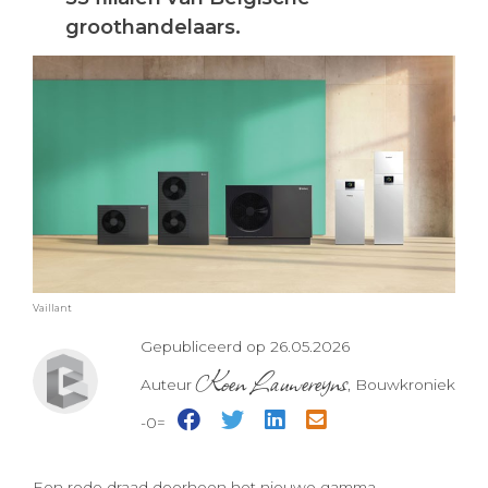
groothandelaars.
Vaillant
Gepubliceerd op 26.05.2026
Koen Lauwereyns
Auteur
, Bouwkroniek
-0=
Een rode draad doorheen het nieuwe gamma