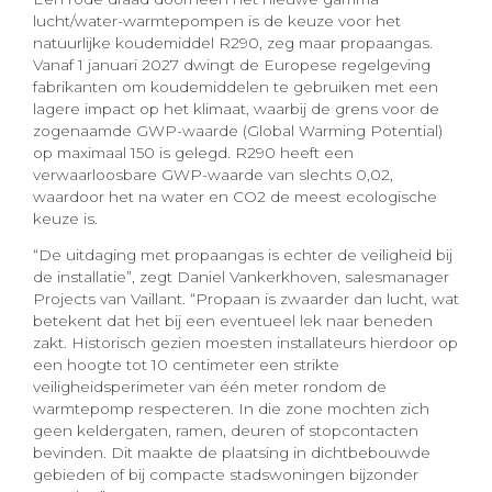
lucht/water-warmtepompen is de keuze voor het
natuurlijke koudemiddel R290, zeg maar propaangas.
Vanaf 1 januari 2027 dwingt de Europese regelgeving
fabrikanten om koudemiddelen te gebruiken met een
lagere impact op het klimaat, waarbij de grens voor de
zogenaamde GWP-waarde (Global Warming Potential)
op maximaal 150 is gelegd. R290 heeft een
verwaarloosbare GWP-waarde van slechts 0,02,
waardoor het na water en CO2 de meest ecologische
keuze is.
“De uitdaging met propaangas is echter de veiligheid bij
de installatie”, zegt Daniel Vankerkhoven, salesmanager
Projects van Vaillant. “Propaan is zwaarder dan lucht, wat
betekent dat het bij een eventueel lek naar beneden
zakt. Historisch gezien moesten installateurs hierdoor op
een hoogte tot 10 centimeter een strikte
veiligheidsperimeter van één meter rondom de
warmtepomp respecteren. In die zone mochten zich
geen keldergaten, ramen, deuren of stopcontacten
bevinden. Dit maakte de plaatsing in dichtbebouwde
gebieden of bij compacte stadswoningen bijzonder