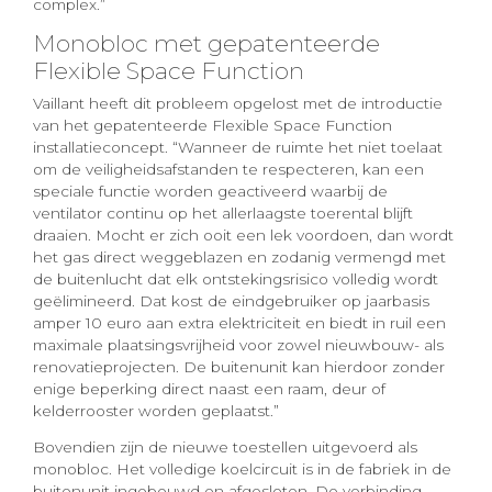
complex.”
Monobloc met gepatenteerde
Flexible Space Function
Vaillant heeft dit probleem opgelost met de introductie
van het gepatenteerde Flexible Space Function
installatieconcept. “Wanneer de ruimte het niet toelaat
om de veiligheidsafstanden te respecteren, kan een
speciale functie worden geactiveerd waarbij de
ventilator continu op het allerlaagste toerental blijft
draaien. Mocht er zich ooit een lek voordoen, dan wordt
het gas direct weggeblazen en zodanig vermengd met
de buitenlucht dat elk ontstekingsrisico volledig wordt
geëlimineerd. Dat kost de eindgebruiker op jaarbasis
amper 10 euro aan extra elektriciteit en biedt in ruil een
maximale plaatsingsvrijheid voor zowel nieuwbouw- als
renovatieprojecten. De buitenunit kan hierdoor zonder
enige beperking direct naast een raam, deur of
kelderrooster worden geplaatst.”
Bovendien zijn de nieuwe toestellen uitgevoerd als
monobloc. Het volledige koelcircuit is in de fabriek in de
buitenunit ingebouwd en afgesloten. De verbinding