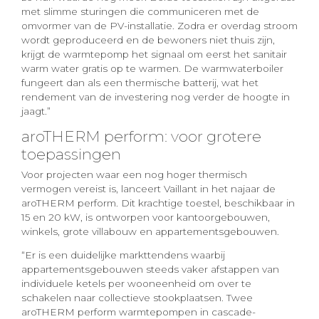
met slimme sturingen die communiceren met de
omvormer van de PV-installatie. Zodra er overdag stroom
wordt geproduceerd en de bewoners niet thuis zijn,
krijgt de warmtepomp het signaal om eerst het sanitair
warm water gratis op te warmen. De warmwaterboiler
fungeert dan als een thermische batterij, wat het
rendement van de investering nog verder de hoogte in
jaagt.”
aroTHERM perform: voor grotere
toepassingen
Voor projecten waar een nog hoger thermisch
vermogen vereist is, lanceert Vaillant in het najaar de
aroTHERM perform. Dit krachtige toestel, beschikbaar in
15 en 20 kW, is ontworpen voor kantoorgebouwen,
winkels, grote villabouw en appartementsgebouwen.
“Er is een duidelijke markttendens waarbij
appartementsgebouwen steeds vaker afstappen van
individuele ketels per wooneenheid om over te
schakelen naar collectieve stookplaatsen. Twee
aroTHERM perform warmtepompen in cascade-