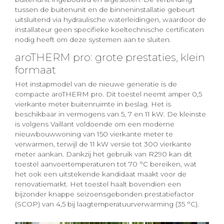
tussen de buitenunit en de binneninstallatie gebeurt
uitsluitend via hydraulische waterleidingen, waardoor de
installateur geen specifieke koeltechnische certificaten
nodig heeft om deze systemen aan te sluiten.
aroTHERM pro: grote prestaties, klein
formaat
Het instapmodel van de nieuwe generatie is de
compacte aroTHERM pro. Dit toestel neemt amper 0,5
vierkante meter buitenruimte in beslag. Het is
beschikbaar in vermogens van 5, 7 en 11 kW. De kleinste
is volgens Vaillant voldoende om een moderne
nieuwbouwwoning van 150 vierkante meter te
verwarmen, terwijl de 11 kW versie tot 300 vierkante
meter aankan. Dankzij het gebruik van R290 kan dit
toestel aanvoertemperaturen tot 70 °C bereiken, wat
het ook een uitstekende kandidaat maakt voor de
renovatiemarkt. Het toestel haalt bovendien een
bijzonder knappe seizoensgebonden prestatiefactor
(SCOP) van 4,5 bij laagtemperatuurverwarming (35 °C).