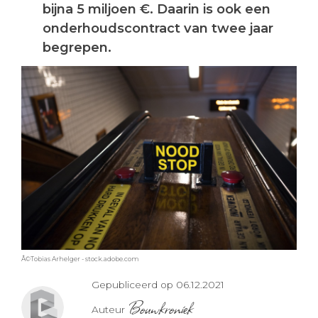
bijna 5 miljoen €. Daarin is ook een
onderhoudscontract van twee jaar
begrepen.
Â©Tobias Arhelger - stock.adobe.com
Gepubliceerd op 06.12.2021
Bouwkroniek
Auteur