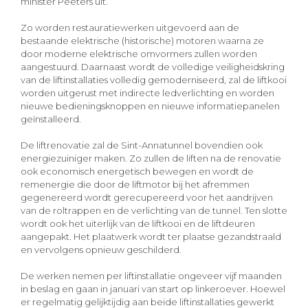
minister Peeters uit.
Zo worden restauratiewerken uitgevoerd aan de
bestaande elektrische (historische) motoren waarna ze
door moderne elektrische omvormers zullen worden
aangestuurd. Daarnaast wordt de volledige veiligheidskring
van de liftinstallaties volledig gemoderniseerd, zal de liftkooi
worden uitgerust met indirecte ledverlichting en worden
nieuwe bedieningsknoppen en nieuwe informatiepanelen
geïnstalleerd.
De liftrenovatie zal de Sint-Annatunnel bovendien ook
energiezuiniger maken. Zo zullen de liften na de renovatie
ook economisch energetisch bewegen en wordt de
remenergie die door de liftmotor bij het afremmen
gegenereerd wordt gerecupereerd voor het aandrijven
van de roltrappen en de verlichting van de tunnel. Ten slotte
wordt ook het uiterlijk van de liftkooi en de liftdeuren
aangepakt. Het plaatwerk wordt ter plaatse gezandstraald
en vervolgens opnieuw geschilderd.
De werken nemen per liftinstallatie ongeveer vijf maanden
in beslag en gaan in januari van start op linkeroever. Hoewel
er regelmatig gelijktijdig aan beide liftinstallaties gewerkt