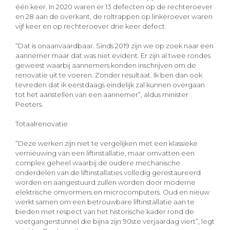
één keer. In 2020 waren er 13 defecten op de rechteroever
en 28 aan de overkant, de roltrappen op linkeroever waren
vijf keer en op rechteroever drie keer defect.
“Dat is onaanvaardbaar. Sinds 2019 zijn we op zoek naar een
aannemer maar dat was niet evident. Er zijn al twee rondes
geweest waarbij aannemers konden inschrijven om de
renovatie uit te voeren. Zonder resultaat. Ik ben dan ook
tevreden dat ik eerstdaags eindelijk zal kunnen overgaan
tot het aanstellen van een aannemer”, aldus minister
Peeters.
Totaalrenovatie
“Deze werken zijn niet te vergelijken met een klassieke
vernieuwing van een liftinstallatie, maar omvatten een
complex geheel waarbij de oudere mechanische
onderdelen van de liftinstallaties volledig gerestaureerd
worden en aangestuurd zullen worden door moderne
elektrische omvormers en microcomputers. Oud en nieuw
werkt samen om een betrouwbare liftinstallatie aan te
bieden met respect van het historische kader rond de
voetgangerstunnel die bijna zijn 90ste verjaardag viert”, legt