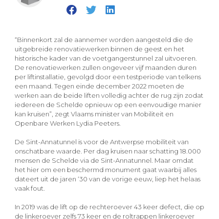
“Binnenkort zal de aannemer worden aangesteld die de
uitgebreide renovatiewerken binnen de geest en het
historische kader van de voetgangerstunnel zal uitvoeren.
De renovatiewerken zullen ongeveer vijf maanden duren
per liftinstallatie, gevolgd door een testperiode van telkens
een maand. Tegen einde december 2022 moeten de
werken aan de beide liften volledig achter de rug zijn zodat
iedereen de Schelde opnieuw op een eenvoudige manier
kan kruisen”, zegt Vlaams minister van Mobiliteit en
Openbare Werken Lydia Peeters.
De Sint-Annatunnel is voor de Antwerpse mobiliteit van
onschatbare waarde. Per dag kruisen naar schatting 18.000
mensen de Schelde via de Sint-Annatunnel. Maar omdat
het hier om een beschermd monument gaat waarbij alles
dateert uit de jaren ‘30 van de vorige eeuw, liep het helaas
vaak fout.
In 2019 was de lift op de rechteroever 43 keer defect, die op
de linkeroever zelfs 73 keer en de roltrappen linkeroever