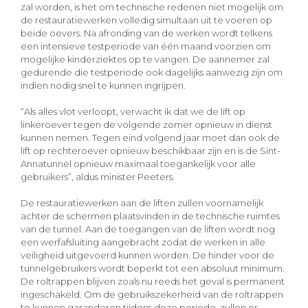
zal worden, is het om technische redenen niet mogelijk om
de restauratiewerken volledig simultaan uit te voeren op
beide oevers. Na afronding van de werken wordt telkens
een intensieve testperiode van één maand voorzien om
mogelijke kinderziektes op te vangen. De aannemer zal
gedurende die testperiode ook dagelijks aanwezig zijn om
indien nodig snel te kunnen ingrijpen.
“Als alles vlot verloopt, verwacht ik dat we de lift op
linkeroever tegen de volgende zomer opnieuw in dienst
kunnen nemen. Tegen eind volgend jaar moet dan ook de
lift op rechteroever opnieuw beschikbaar zijn en is de Sint-
Annatunnel opnieuw maximaal toegankelijk voor alle
gebruikers”, aldus minister Peeters.
De restauratiewerken aan de liften zullen voornamelijk
achter de schermen plaatsvinden in de technische ruimtes
van de tunnel. Aan de toegangen van de liften wordt nog
een werfafsluiting aangebracht zodat de werken in alle
veiligheid uitgevoerd kunnen worden. De hinder voor de
tunnelgebruikers wordt beperkt tot een absoluut minimum.
De roltrappen blijven zoals nu reeds het geval is permanent
ingeschakeld. Om de gebruikszekerheid van de roltrappen
te kunnen garanderen tijdens deze periode, zullen er