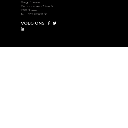
Burg. Etienne
Demunterlaan 3 bus 6
1090 Brussel
Tel.: +32 2 420 68 60
VOLG ONS