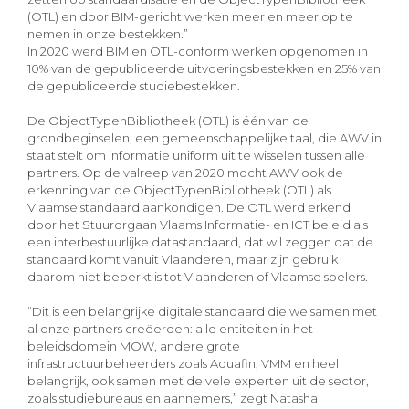
(OTL) en door BIM-gericht werken meer en meer op te
nemen in onze bestekken.”
In 2020 werd BIM en OTL-conform werken opgenomen in
10% van de gepubliceerde uitvoeringsbestekken en 25% van
de gepubliceerde studiebestekken.
De ObjectTypenBibliotheek (OTL) is één van de
grondbeginselen, een gemeenschappelijke taal, die AWV in
staat stelt om informatie uniform uit te wisselen tussen alle
partners. Op de valreep van 2020 mocht AWV ook de
erkenning van de ObjectTypenBibliotheek (OTL) als
Vlaamse standaard aankondigen. De OTL werd erkend
door het Stuurorgaan Vlaams Informatie- en ICT beleid als
een interbestuurlijke datastandaard, dat wil zeggen dat de
standaard komt vanuit Vlaanderen, maar zijn gebruik
daarom niet beperkt is tot Vlaanderen of Vlaamse spelers.
“Dit is een belangrijke digitale standaard die we samen met
al onze partners creëerden: alle entiteiten in het
beleidsdomein MOW, andere grote
infrastructuurbeheerders zoals Aquafin, VMM en heel
belangrijk, ook samen met de vele experten uit de sector,
zoals studiebureaus en aannemers,” zegt Natasha