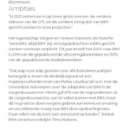
Blommaert.
Ambities
“In 2021 zetten we in op twee grote werven: de verdere
uitbouw van de OTL en de verdere integratie van BIM-
gericht werken in onze projecten.”
Het Agentschap Wegen en Verkeer hanteert de filosofie
‘eens BIM, altijd BIM’: bij vervolgopdrachten is BIM-gericht
werken voortaan verplicht. Dit jaar streeft het AWV naar BIM
in 20% van de gepubliceerde uitvoeringsbestekken en 30%
van de gepubliceerde studiebestekken.
“Dat stap voor stap groeien voor alle betrokken partijen
belangrijk is, kwam als duidelijk signaal uit een
masterproefonderzoek van Melisa Uzunbacak i.s.m. met de
Universiteit Antwerpen over de adaptatie van BIM in de
wegenbouwsector. Hierin gaf 47% van de respondenten uit
de wegenbouwsector aan te willen starten met BIM, maar
dit nog niet te doen wegens gebrek aan kennis en ervaring
en onvoldoende vraag naar BIM door opdrachtgevers.
Daar willen we als AWV een antwoord op bieden”, besluit
BIM-verantwoordelijke Timo Nuttens.