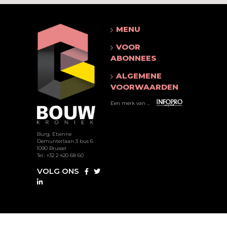
MENU
VOOR
ABONNEES
ALGEMENE
VOORWAARDEN
Een merk van ...
Burg. Etienne
Demunterlaan 3 bus 6
1090 Brussel
Tel.: +32 2 420 68 60
VOLG ONS