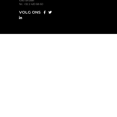
1090 Brussel
Tel.: +32 2 420 68 60
VOLG ONS