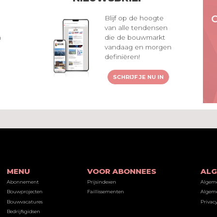
Blijf op de hoogte
van alle tendensen
n
die de bouwmarkt
vandaag en morgen
definiëren!
SCHRIJF JE NU IN
MENU
VOOR ABONNEES
AL
Abonnement
Prijsindexen
Algem
Bouwprojecten
Faillissementen
Algeme
Bouwvacatures
Privacy
Bedrijfsgidsen