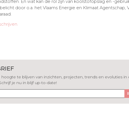
ndstoffen. En wat kan de rol zijn van koolstofopslag en -gebr
elicht door o.a. het Vlaams Energie en Klimaat Agentschap, 
araad.
chrijven.
RIEF
hoogte te blijven van inzichten, projecten, trends en evoluties in
rijf je nu in blijf up-to-date!