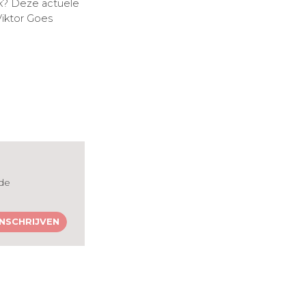
uik? Deze actuele
Viktor Goes
 de
INSCHRIJVEN