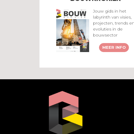
Jouw gids in het
labyrinth van visies,
projecten, trends e
evoluties in de
bouwsector
MEER INFO