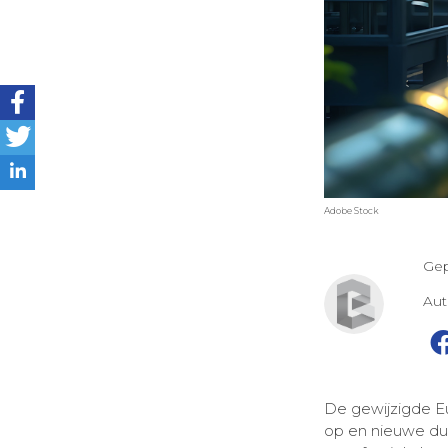
Adobe Stock
Gep
Au
De gewijzigde Eu
op en nieuwe duu