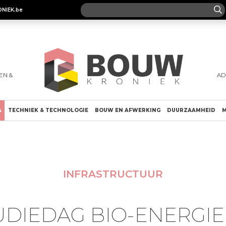
ONIEK.be
EN &
AD
A
TECHNIEK & TECHNOLOGIE
BOUW EN AFWERKING
DUURZAAMHEID
M
INFRASTRUCTUUR
UDIEDAG BIO-ENERGIE