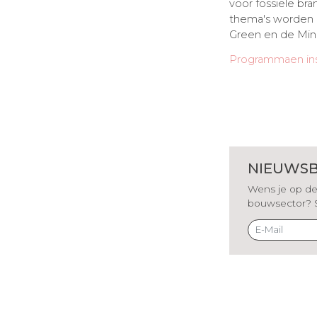
voor fossiele bra
thema's worden b
Green en de Min
Programmaen ins
NIEUWSB
Wens je op de 
bouwsector? Sch