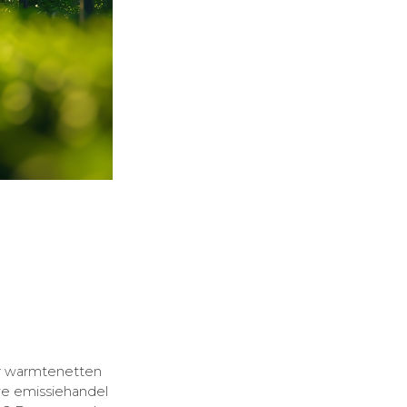
or warmtenetten
we emissiehandel