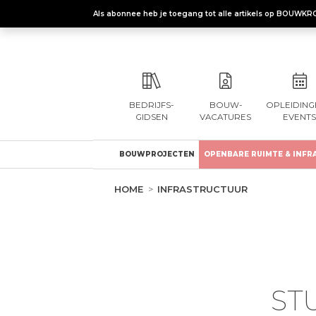
Als abonnee heb je toegang tot alle artikels op BOUWKR
BEDRIJFS-
BOUW-
OPLEIDING
GIDSEN
VACATURES
EVENTS
BOUWPROJECTEN
OPENBARE RUIMTE & INFR
HOME
INFRASTRUCTUUR
ST