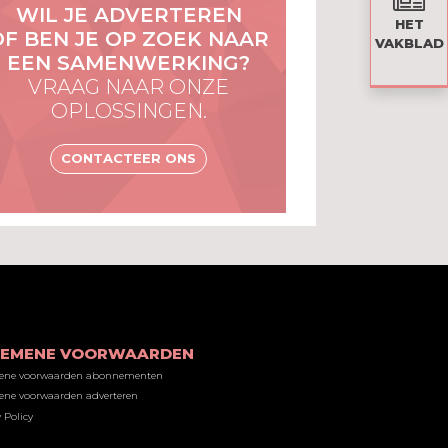
WIL JE ADVERTEREN
HET
OF BEN JE OP ZOEK NAAR
VAKBLAD
EEN SAMENWERKING?
VRAAG NAAR ONZE
OPLOSSINGEN.
CONTACTEER ONS
GEMENE VOORWAARDEN
ene voorwaarden abonnementen
ne voorwaarden adverteren
 Policy