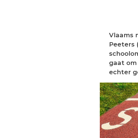
Vlaams m
Peeters 
schoolom
gaat om 
echter g