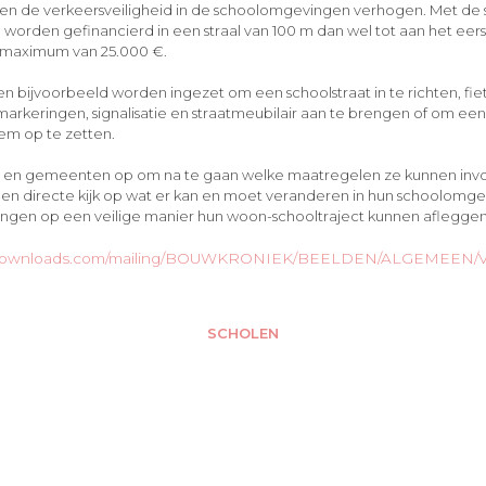
en de verkeersveiligheid in de schoolomgevingen verhogen. Met de 
worden gefinancierd in een straal van 100 m dan wel tot aan het ee
n maximum van 25.000 €.
 bijvoorbeeld worden ingezet om een schoolstraat in te richten, fi
markeringen, signalisatie en straatmeubilair aan te brengen of om een
eem op te zetten.
den en gemeenten op om na te gaan welke maatregelen ze kunnen inv
n directe kijk op wat er kan en moet veranderen in hun schoolomgev
lingen op een veilige manier hun woon-schooltraject kunnen afleggen”
iondownloads.com/mailing/BOUWKRONIEK/BEELDEN/ALGEMEEN/Ve
SCHOLEN