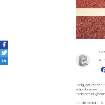
Gep
Au
Vorig jaar konden 
schoolomgevingen v
Verkeersveiligheids
Lokale besturen ku