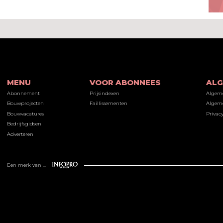
MENU
VOOR ABONNEES
AL
Abonnement
Prijsindexen
Algem
Bouwprojecten
Faillissementen
Algeme
Bouwvacatures
Privacy
Bedrijfsgidsen
Adverteren
Een merk van ...