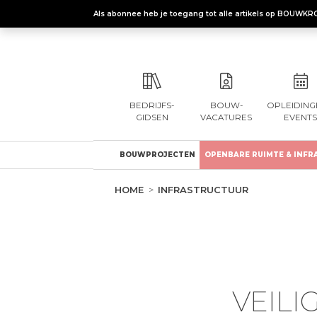
Als abonnee heb je toegang tot alle artikels op BOUWKR
BEDRIJFS-
BOUW-
OPLEIDING
GIDSEN
VACATURES
EVENTS
BOUWPROJECTEN
OPENBARE RUIMTE & INFR
HOME
INFRASTRUCTUUR
VEIL