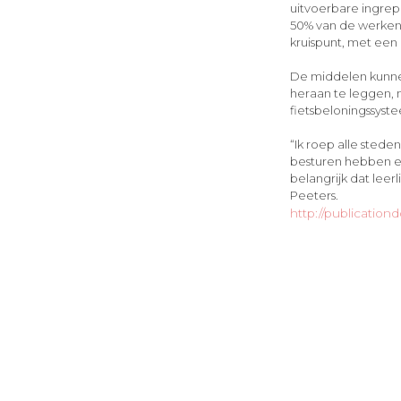
uitvoerbare ingrep
50% van de werken 
kruispunt, met ee
De middelen kunnen
heraan te leggen, 
fietsbeloningssyst
“Ik roep alle ste
besturen hebben ee
belangrijk dat leer
Peeters.
http://publicat