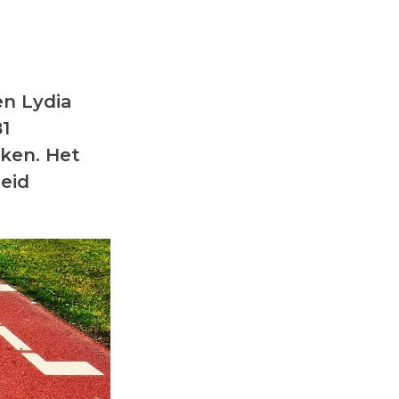
en Lydia
81
ken. Het
eid