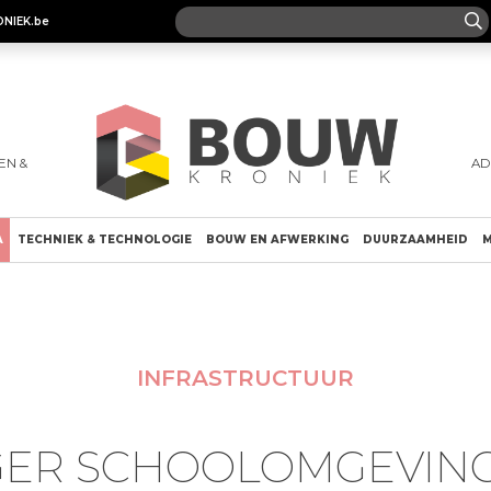
ONIEK.be
EN &
AD
A
TECHNIEK & TECHNOLOGIE
BOUW EN AFWERKING
DUURZAAMHEID
M
INFRASTRUCTUUR
IGER SCHOOLOMGEVING