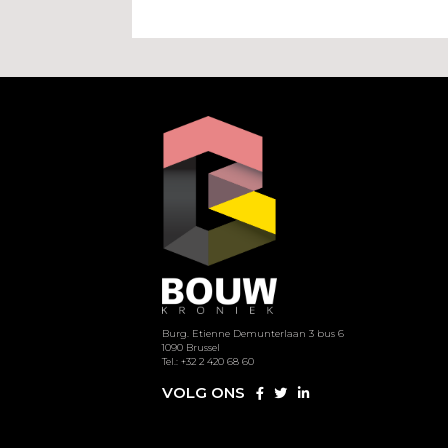
Burg. Etienne Demunterlaan 3 bus 6
1090 Brussel
Tel.: +32 2 420 68 60
VOLG ONS