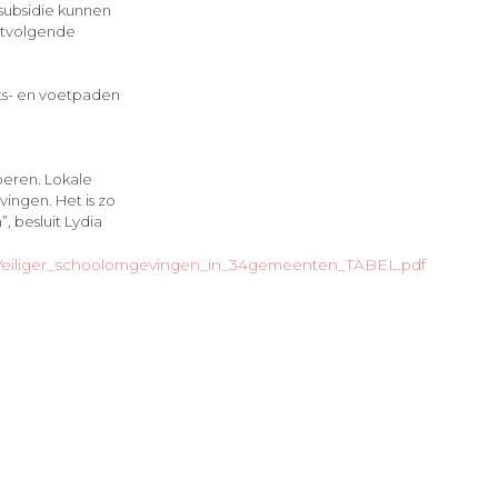
subsidie kunnen
rstvolgende
ets- en voetpaden
oeren. Lokale
ingen. Het is zo
, besluit Lydia
iliger_schoolomgevingen_in_34gemeenten_TABEL.pdf