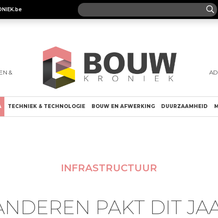
ONIEK.be
EN &
AD
A
TECHNIEK & TECHNOLOGIE
BOUW EN AFWERKING
DUURZAAMHEID
M
INFRASTRUCTUUR
ANDEREN PAKT DIT JAA