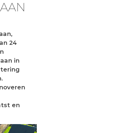
 AAN
aan,
aan 24
en
aan in
stering
.
enoveren
tst en