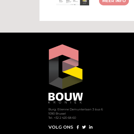
MEER INFO
Burg. Etienne Demunterlaan 3 bus 6
1090 Brussel
Tel.: +32 2 420 68 60
VOLG ONS