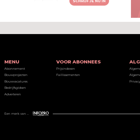
SCHRIJF JE NU IN
MENU
VOOR ABONNEES
AL
Abonnement
Prijsindexen
Algem
Bouwprojecten
Faillissementen
Algeme
Bouwvacatures
Privacy
Bedrijfsgidsen
Adverteren
Een merk van ...