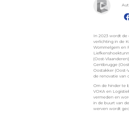
Au
In 2023 wordt de
verlichting in de
Wommelgem en Ran
Liefkenshoektunne
(Oost-Vlaanderen),
Gentbrugge (Oost-
Oostakker (Oost-
de renovatie van 
Om de hinder te b
VOKA en Logistie
vermeden en word
in de buurt van de
werven wordt gec