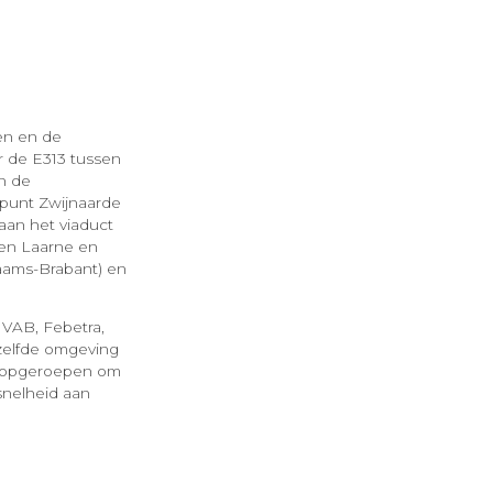
en en de
r de E313 tussen
n de
ppunt Zwijnaarde
aan het viaduct
sen Laarne en
aams-Brabant) en
 VAB, Febetra,
zelfde omgeving
n opgeroepen om
snelheid aan