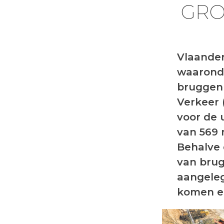
GRO
Vlaander
waaronde
bruggen
Verkeer 
voor de 
van 569 
Behalve 
van brug
aangeleg
komen er