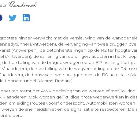
Bouwkroniek
teur
 grootste hinder verwacht met de vernieuwing van de wandpanel
 Kennedytunnel (Antwerpen), de vervanging van twee bruggen ove
st (Antwerpen), de betonherstellingen op de R2 ter hoogte va
l (Antwerpen), de sanering van de slingerviaducten in het knoo
 de herstelling van de brugdekvoegen op de E17 richting Kortrijk 
Vlaanderen), de herstelling van de wegverharding op de R4 tus
Vlaanderen), de bouw van twee bruggen over de R0 aan Halle (Vl
de Leonardtunnel (Vlaams-Brabant).
eperken stemt het AWV de timing van de werken af met Touring,
k Vlaanderen. Ook worden gelijktijdige grote wegenwerken in de
en omleidingsroutes vooraf onderzocht. Automobilisten worde
 werven de snelheidslimiet en de signalisatie te respecteren. De 
ontroleerd.