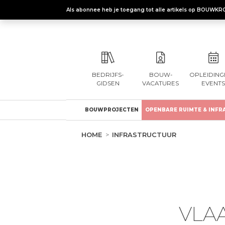
Als abonnee heb je toegang tot alle artikels op BOUWKR
BEDRIJFS-
BOUW-
OPLEIDING
GIDSEN
VACATURES
EVENTS
BOUWPROJECTEN
OPENBARE RUIMTE & INFR
HOME
INFRASTRUCTUUR
VLA