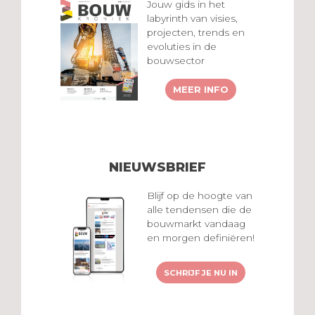
Jouw gids in het
labyrinth van visies,
projecten, trends en
evoluties in de
bouwsector
MEER INFO
NIEUWSBRIEF
Blijf op de hoogte van
alle tendensen die de
bouwmarkt vandaag
en morgen definiëren!
SCHRIJF JE NU IN