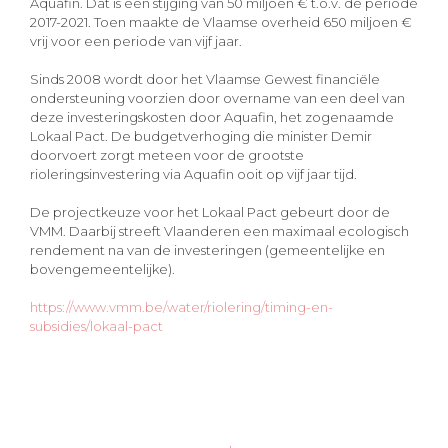
Aquafin. Dat is een stijging van 50 miljoen € t.o.v. de periode
2017-2021. Toen maakte de Vlaamse overheid 650 miljoen €
vrij voor een periode van vijf jaar.
Sinds 2008 wordt door het Vlaamse Gewest financiële
ondersteuning voorzien door overname van een deel van
deze investeringskosten door Aquafin, het zogenaamde
Lokaal Pact. De budgetverhoging die minister Demir
doorvoert zorgt meteen voor de grootste
rioleringsinvestering via Aquafin ooit op vijf jaar tijd.
De projectkeuze voor het Lokaal Pact gebeurt door de
VMM. Daarbij streeft Vlaanderen een maximaal ecologisch
rendement na van de investeringen (gemeentelijke en
bovengemeentelijke).
https://www.vmm.be/water/riolering/timing-en-
subsidies/lokaal-pact