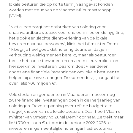
lokale besturen die op korte termijn aangevat konden
worden met steun van de Vlaamse Milieumaatschappij
(VMM).
“Niet alleen zorgt het ontbreken van riolering voor
onaanvaardbare situaties voor ons leefmilieu en de hygiëne,
het is ook een slechte dienstverlening van de lokale
besturen naar hun bewoners”, klinkt het bij minister Demir.
“Ik begrijp heel goed dat riolering duur is en dat je in
verhouding weinig mensen bereikt, maar als bestuurder
ben je het aan je bewoners en ons leefmilieu verplicht om
hier sterk in te investeren. Daarom doet Vlaanderen
ongeziene financiële inspanningen om lokale besturen te
helpen bij die investeringen. De komende vijf jaar gaat het
over liefst 700 miljoen €”.
Vele steden en gemeenten in Vlaanderen moeten nog
zware financiële investeringen doen in de (her)aanleg van
rioleringen. Deze inspanning overtreft de budgettaire
mogelijkheden van de lokale besturen. Daar heeft Vlaams
minister van Omgeving Zuhal Demir oor naar. Ze trekt maar
liefst 700 miljoen € uit om in de periode 2022-2026 te
investeren in gemeentelijke rioleringsinfrastructuur via