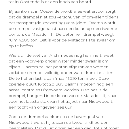
tot in Oostende is er een loods aan boord.
Bij aankomst in Oostende wordt alles wat ervoor zorgt
dat de drempel niet zou verschuiven of omvallen tijdens
het transport (de zeevasting) verwijderd. Daarna wordt
de drempel vastgehaakt aan een kraan op een tweede
ponton, de Matador III. De betonnen drempel weegt
ruim 4.500 ton. Dat is voor de Matador III te zwaar om
op te heffen.
Wie zich de wet van Archimedes nog herinnert, weet
dat een voorwerp onder water minder zwaar is om
hijsen. Daarom zal het ponton afgezonken worden,
zodat de drempel volledig onder water komt te zitten.
De te heffen last is dan ‘maar’ 1.210 ton meer. Deze
operatie duurt 16 tot 20 uur. Daarna moeten nog een
aantal controles uitgevoerd worden. Dan pas is de
drempel, hangend in de kraan van de Matador III, klaar
voor het laatste stuk van het traject naar Nieuwpoort,
een tocht van ongeveer zes uur.
Zodra de drempel aankomt in de havengeul van
Nieuwpoort wordt hij tussen de twee landhoofden
neergelaten. Dat duurt ongeveer een dag. Tot slot moet