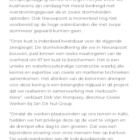
kusthavens zijn vandaag het meest bedreigd met
overstromingsgevaar als er zware stormvloeden
optreden. Ook Nieuwpoort is momenteel nog niet
voorbereid op de hoge waterstanden die met zwaar
stormweer gepaard kunnen gaan.
“Onze kust is inderdaad kwetsbaar voor de stijgende
zeespiegel. De stormvloedkering die we in Nieuwpoort
bouwen, past binnen een reeks maatregelen van de
overheid om 67 km kust te beschermen. Het is een
unieke en waterbouwkundige constructie waarbij alle
kennis en expertise van civiele en maritieme technieken
samenkomen. Het afzinken van de betonnen drempel
voor deze kering is een belangrijke mijlpaal in dit project
dat we realiseren in samenwerking met Herbosch-
Kiere”, verklaart Dirk Van Rompaey, directeur Civiele
Werken bij Jan De Nul Group.
“Omdat de werken plaatsvonden op ons terrein in Kallo,
hadden we het privilege deze op de voet te volgen en
de drempel elke dag te zien groeien. Dat was een
bijzondere ervaring voor onze mensen hier op kantoor.
De werkzaamheden aan dit indrukwekkende en